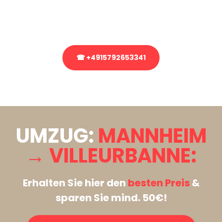
Rufen Sie uns gerne an, unser Team aus Experten freut sich, Ihnen
kostenlos weiterzuhelfen!
☎ +4915792653341
Stattdessen eine unverbindliche Anfrage senden
UMZUG:
MANNHEIM
→ VILLEURBANNE:
Erhalten Sie hier den
besten Preis
&
sparen Sie mind. 50€!