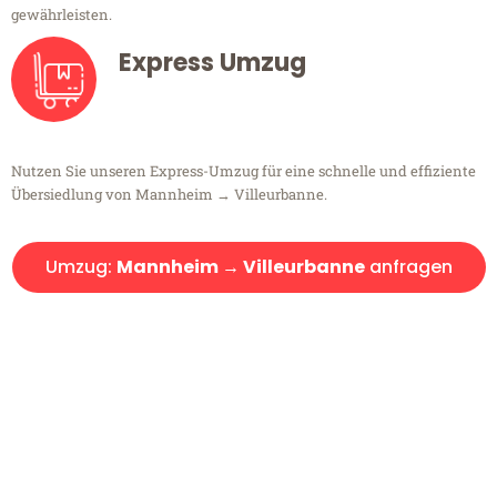
gewährleisten.
Express Umzug
Nutzen Sie unseren Express-Umzug für eine schnelle und effiziente
Übersiedlung von Mannheim → Villeurbanne.
Umzug:
Mannheim → Villeurbanne
anfragen
Kostenlose Beratung!
Sie haben Fragen?
Sie haben Fragen zu Ihrem Transport oder benötigen eine Beratung
bezüglich Ihres Umzug?