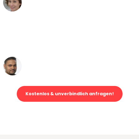
Maria W
Umzug von Mannheim nach Wien
"Mein Klavier kam in unter 24 Stunden
ohne einen Kratzer an - ein
erstklassiger Service!"
Ümit Y.
Klaviertransport in Mannheim
Kostenlos & unverbindlich anfragen!
Jetzt anfragen und der nächste glückliche Kunde werden. Alle
Umzugsanfragen sind zu
100% kostenlos & unverbindlich!