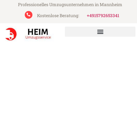
Professionelles Umzugsunternehmen in Mannheim
Kostenlose Beratung:
+4915792653341
Heim Umzugsservice aus Mannheim
Umzug Mannheim
Villeurbanne
Günstiger Umzug Mannheim Villeurbanne
(ab 199€)
Express-Abwicklung in unter 24 Stunden!
Über 15 Jahre Erfahrung mit Umzügen!