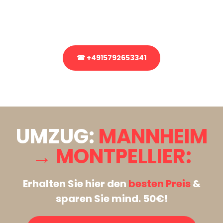
Rufen Sie uns gerne an, unser Team aus Experten freut sich, Ihnen
kostenlos weiterzuhelfen!
☎ +4915792653341
Stattdessen eine unverbindliche Anfrage senden
UMZUG:
MANNHEIM
→ MONTPELLIER:
Erhalten Sie hier den
besten Preis
&
sparen Sie mind. 50€!