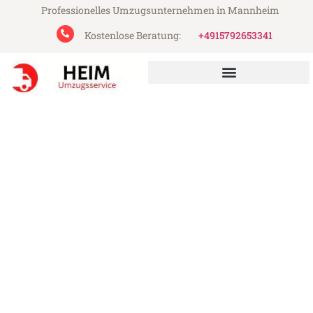
Professionelles Umzugsunternehmen in Mannheim
Kostenlose Beratung:
+4915792653341
Heim Umzugsservice aus Mannheim
Umzug Mannheim
Montpellier
Günstiger Umzug Mannheim Montpellier
(ab 199€)
Express-Abwicklung in unter 24 Stunden!
Über 15 Jahre Erfahrung mit Umzügen!