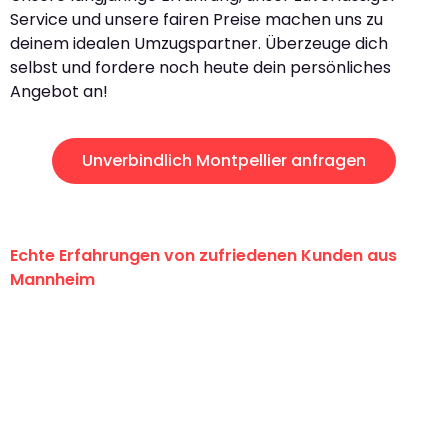
Service und unsere fairen Preise machen uns zu
deinem idealen Umzugspartner. Überzeuge dich
selbst und fordere noch heute dein persönliches
Angebot an!
Unverbindlich Montpellier anfragen
Echte Erfahrungen von zufriedenen Kunden aus
Mannheim
"Erste Klasse! Ein großes Dankeschön
an das gesamte Team von Heim
Umzugsservice für ihren
außergewöhnlichen Service!"