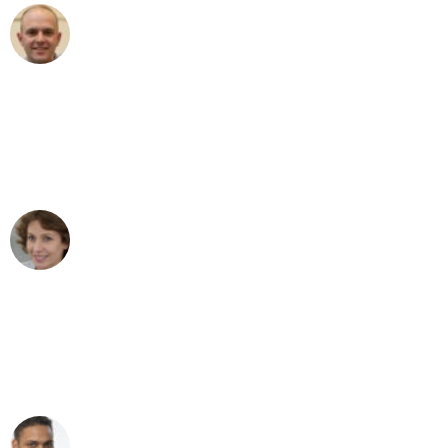
Frederik F.
Umzug in Mannheim
"Besser hätte ich mir den Umzug von
Mannheim nach Wien nicht vorstellen
können - DANKE!"
Maria W
Umzug von Mannheim nach Wien
"Mein Klavier kam in unter 24 Stunden
ohne einen Kratzer an - ein
erstklassiger Service!"
Ümit Y.