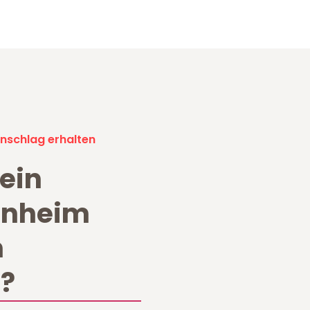
nschlag erhalten
ein
nnheim
n
?