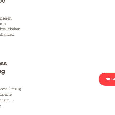
ce
Sie 
Frag
unseren
e in
bseligkeiten
ehandelt.
Sie haben Fragen zu Ihrem
Beratung bezüglich Ihres
Rufen Sie uns gerne an, un
Ihnen kostenlos weiterzuh
ess
ug
☎ +4
xpress-Umzug
Stattdessen eine u
fiziente
nnheim →
n.