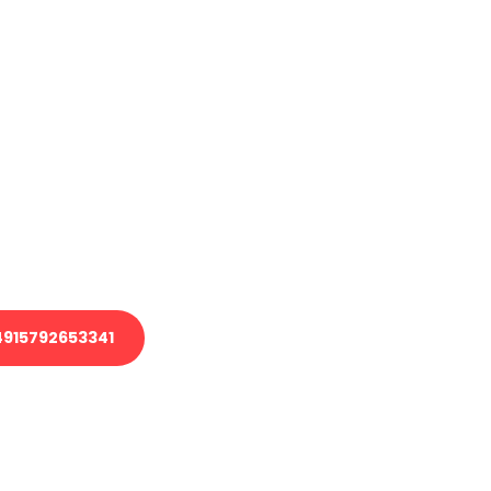
haben
en?
 Transport oder benötigen eine
 Umzug?
ser Team aus Experten freut sich,
elfen!
915792653341
nverbindliche Anfrage senden