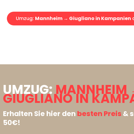
Umzug:
Mannheim → Giugliano in Kampanien
a
UMZUG:
MANNHEIM 
GIUGLIANO IN KAMP
Erhalten Sie hier den
besten Preis
& s
50€!