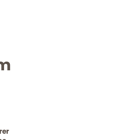
im
rer
Kostenlose Beratung!