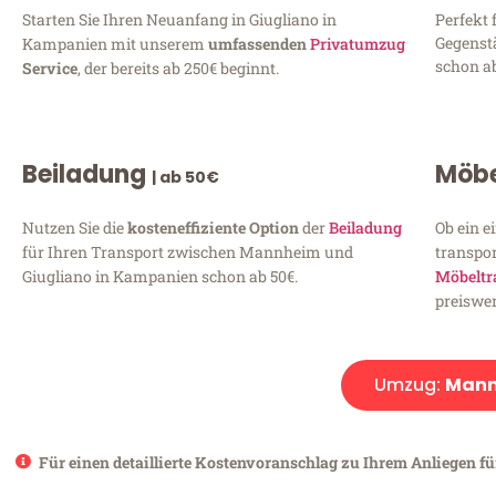
Starten Sie Ihren Neuanfang in Giugliano in
Perfekt 
Gegenst
Kampanien mit unserem
umfassenden
Privatumzug
schon ab
Service
, der bereits ab 250€ beginnt.
Beiladung
Möbe
| ab 50€
Nutzen Sie die
kosteneffiziente Option
der
Beiladung
Ob ein e
für Ihren Transport zwischen Mannheim und
transpor
Giugliano in Kampanien schon ab 50€.
Möbeltr
preiswer
Umzug:
Mann
Für einen detaillierte Kostenvoranschlag zu Ihrem Anliegen f