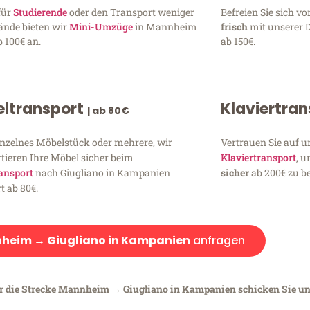
für
Studierende
oder den Transport weniger
Befreien Sie sich 
ände bieten wir
Mini-Umzüge
in Mannheim
frisch
mit unserer 
 100€ an.
ab 150€.
ltransport
Klaviertra
| ab 80€
inzelnes Möbelstück oder mehrere, wir
Vertrauen Sie auf u
tieren Ihre Möbel sicher beim
Klaviertransport
, 
ansport
nach Giugliano in Kampanien
sicher
ab 200€ zu be
t ab 80€.
heim → Giugliano in Kampanien
anfragen
ür die Strecke Mannheim → Giugliano in Kampanien schicken Sie uns