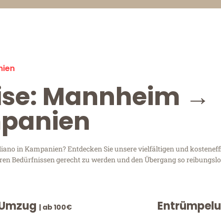
nien
eise: Mannheim →
mpanien
no in Kampanien? Entdecken Sie unsere vielfältigen und kosteneffi
hren Bedürfnissen gerecht zu werden und den Übergang so reibungslos
 Umzug
Entrümpel
| ab 100€