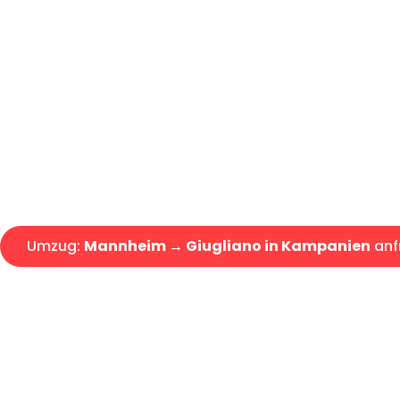
Günstiger Umzug Mannheim Gi
Express-Abwicklung in unter 2
Über 15 Jahre Erfahrung mit 
Angebot erhalten in unter 30 
Umzug:
Mannheim → Giugliano in Kampanien
anf
Alle Umzugsanfragen sind zu 100% kostenlos & unverbind