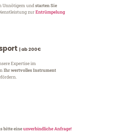
von Unnötigem und
starten Sie
Dienstleistung zur
Entrümpelung
nsport
| ab 200€
nsere Expertise im
um
Ihr wertvolles Instrument
fördern.
 bitte eine
unverbindliche Anfrage!