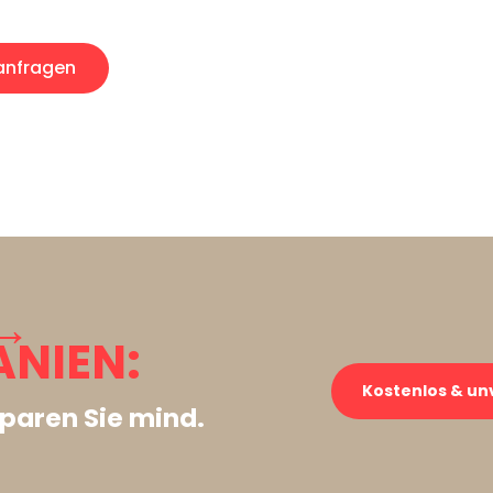
nfragen
→
ANIEN:
Kostenlos & un
paren Sie mind.