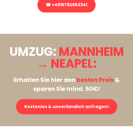
☎ +4915792653341
Stattdessen eine unverbindliche Anfrage senden
UMZUG:
MANNHEIM
→ NEAPEL:
Erhalten Sie hier den
besten Preis
&
sparen Sie mind. 50€!
Kostenlos & unverbindlich anfragen!