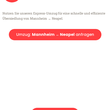
Nutzen Sie unseren Express-Umzug für eine schnelle und effiziente
Übersiedlung von Mannheim → Neapel.
Umzug:
Mannheim → Neapel
anfragen
Kostenlose Beratung!
Sie haben Fragen?
Sie haben Fragen zu Ihrem Transport oder benötigen eine Beratung
bezüglich Ihres Umzug?
Rufen Sie uns gerne an, unser Team aus Experten freut sich, Ihnen
kostenlos weiterzuhelfen!