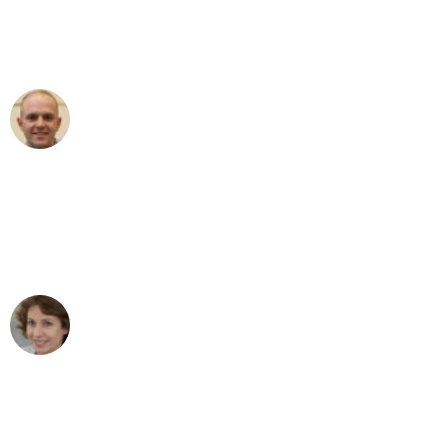
Umzugsservice für ihren
außergewöhnlichen Service!"
Frederik F.
Umzug in Mannheim
"Besser hätte ich mir den Umzug von
Mannheim nach Wien nicht vorstellen
können - DANKE!"
Maria W
Umzug von Mannheim nach Wien
"Mein Klavier kam in unter 24 Stunden
ohne einen Kratzer an - ein