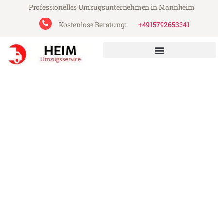
Professionelles Umzugsunternehmen in Mannheim
Kostenlose Beratung:
+4915792653341
Heim Umzugsservice aus Mannheim
Umzug Mannheim Neapel
Günstiger Umzug Mannheim Neapel (ab
199€)
Express-Abwicklung in unter 24 Stunden!
Über 15 Jahre Erfahrung mit Umzügen!
Angebot erhalten in unter 30 Minuten!