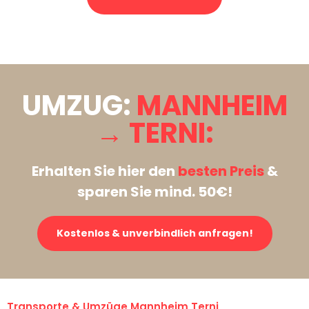
Stattdessen eine unverbindliche Anfrage senden
UMZUG:
MANNHEIM
→ TERNI:
Erhalten Sie hier den
besten Preis
&
sparen Sie mind. 50€!
Kostenlos & unverbindlich anfragen!
Transporte & Umzüge Mannheim Terni