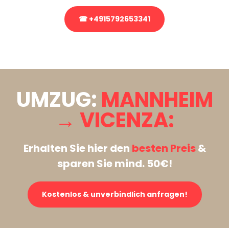
☎ +4915792653341
Stattdessen eine unverbindliche Anfrage senden
UMZUG:
MANNHEIM
→ VICENZA:
Erhalten Sie hier den
besten Preis
&
sparen Sie mind. 50€!
Kostenlos & unverbindlich anfragen!