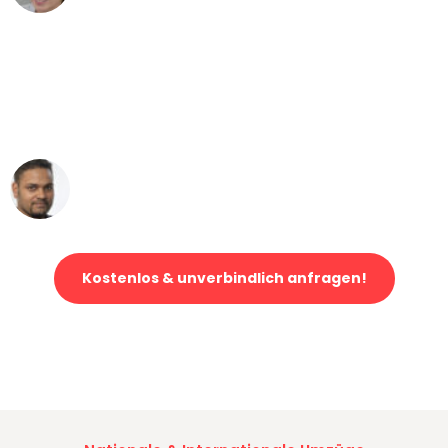
"Mein Klavier kam in unter 24 Stunden
ohne einen Kratzer an - ein
erstklassiger Service!"
Ümit Y.
Klaviertransport in Mannheim
Kostenlos & unverbindlich anfragen!
Jetzt anfragen und der nächste glückliche Kunde werden. Alle
Umzugsanfragen sind zu
100% kostenlos & unverbindlich!