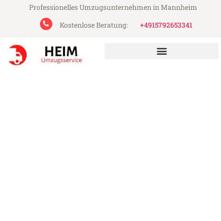
Professionelles Umzugsunternehmen in Mannheim
Kostenlose Beratung:
+4915792653341
Heim Umzugsservice aus Mannheim
Umzug Mannheim Vicenza
Günstiger Umzug Mannheim Vicenza (ab
199€)
Express-Abwicklung in unter 24 Stunden!
Über 15 Jahre Erfahrung mit Umzügen!
Angebot erhalten in unter 30 Minuten!