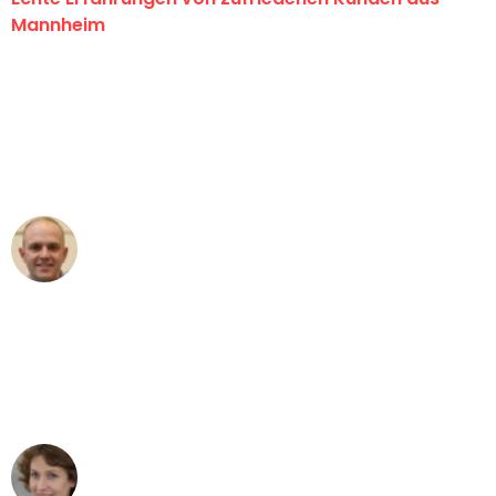
Mannheim
"Erste Klasse! Ein großes Dankeschön
an das gesamte Team von Heim
Umzugsservice für ihren
außergewöhnlichen Service!"
Frederik F.
Umzug in Mannheim
"Besser hätte ich mir den Umzug von
Mannheim nach Wien nicht vorstellen
können - DANKE!"
Maria W
Umzug von Mannheim nach Wien