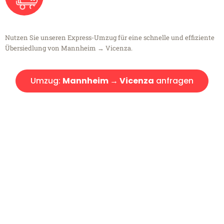
Nutzen Sie unseren Express-Umzug für eine schnelle und effiziente
Übersiedlung von Mannheim → Vicenza.
Umzug:
Mannheim → Vicenza
anfragen
Kostenlose Beratung!
Sie haben Fragen?
Sie haben Fragen zu Ihrem Transport oder benötigen eine Beratung
bezüglich Ihres Umzug?
Rufen Sie uns gerne an, unser Team aus Experten freut sich, Ihnen
kostenlos weiterzuhelfen!