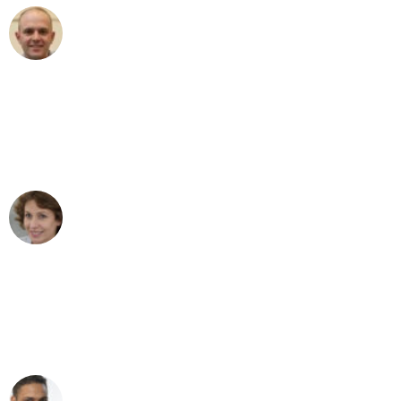
Frederik F.
Umzug in Mannheim
"Besser hätte ich mir den Umzug von
Mannheim nach Wien nicht vorstellen
können - DANKE!"
Maria W
Umzug von Mannheim nach Wien
"Mein Klavier kam in unter 24 Stunden
ohne einen Kratzer an - ein
erstklassiger Service!"
Ümit Y.