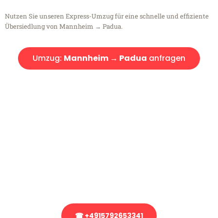
Nutzen Sie unseren Express-Umzug für eine schnelle und effiziente
Übersiedlung von Mannheim → Padua.
Umzug:
Mannheim → Padua
anfragen
Kostenlose Beratung!
Sie haben Fragen?
Sie haben Fragen zu Ihrem Transport oder benötigen eine Beratung
bezüglich Ihres Umzug?
Rufen Sie uns gerne an, unser Team aus Experten freut sich, Ihnen
kostenlos weiterzuhelfen!
☎ +4915792653341