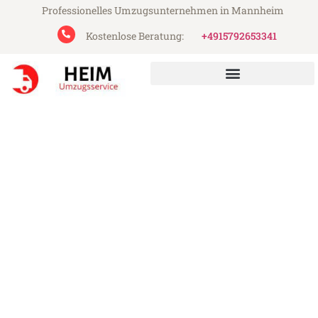
Professionelles Umzugsunternehmen in Mannheim
Kostenlose Beratung:
+4915792653341
Heim Umzugsservice aus Mannheim
Umzug Mannheim Padua
Günstiger Umzug Mannheim Padua (ab
199€)
Express-Abwicklung in unter 24 Stunden!
Über 15 Jahre Erfahrung mit Umzügen!
Angebot erhalten in unter 30 Minuten!