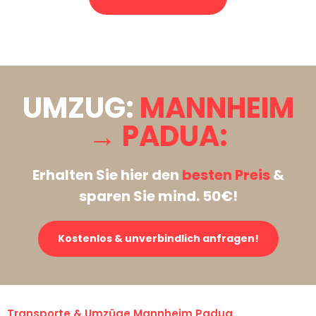
Stattdessen eine unverbindliche Anfrage senden
UMZUG:
MANNHEIM
→ PADUA:
Erhalten Sie hier den
besten Preis
&
sparen Sie mind. 50€!
Kostenlos & unverbindlich anfragen!
Transporte & Umzüge Mannheim Padua