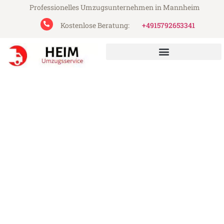
Professionelles Umzugsunternehmen in Mannheim
Kostenlose Beratung:
+4915792653341
Heim Umzugsservice aus Mannheim
Umzug Mannheim Venedig
Günstiger Umzug Mannheim Venedig (ab
199€)
Express-Abwicklung in unter 24 Stunden!
Über 15 Jahre Erfahrung mit Umzügen!
Angebot erhalten in unter 30 Minuten!