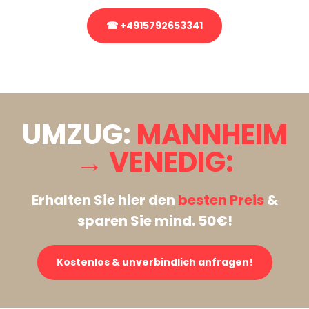
☎ +4915792653341
Stattdessen eine unverbindliche Anfrage senden
UMZUG:
MANNHEIM
→ VENEDIG:
Erhalten Sie hier den
besten Preis
&
sparen Sie mind. 50€!
Kostenlos & unverbindlich anfragen!