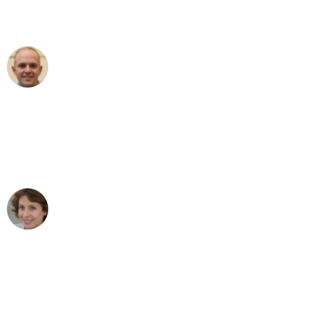
Umzugsservice für ihren
außergewöhnlichen Service!"
Frederik F.
Umzug in Mannheim
"Besser hätte ich mir den Umzug von
Mannheim nach Wien nicht vorstellen
können - DANKE!"
Maria W
Umzug von Mannheim nach Wien
"Mein Klavier kam in unter 24 Stunden
ohne einen Kratzer an - ein
erstklassiger Service!"