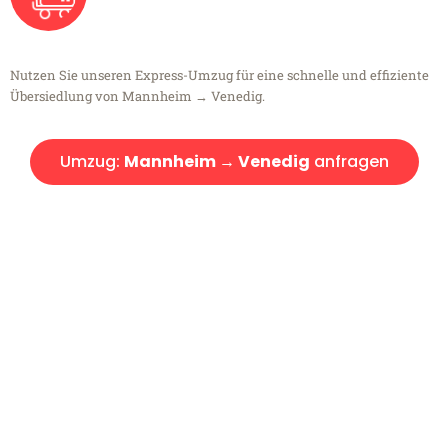
Nutzen Sie unseren Express-Umzug für eine schnelle und effiziente
Übersiedlung von Mannheim → Venedig.
Umzug:
Mannheim → Venedig
anfragen
Kostenlose Beratung!
Sie haben Fragen?
Sie haben Fragen zu Ihrem Transport oder benötigen eine Beratung
bezüglich Ihres Umzug?
Rufen Sie uns gerne an, unser Team aus Experten freut sich, Ihnen
kostenlos weiterzuhelfen!