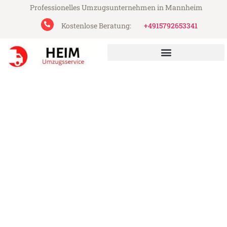
Professionelles Umzugsunternehmen in Mannheim
Kostenlose Beratung:
+4915792653341
Heim Umzugsservice aus Mannheim
Umzug Mannheim Almere
Günstiger Umzug Mannheim Almere (ab
199€)
Express-Abwicklung in unter 24 Stunden!
Über 15 Jahre Erfahrung mit Umzügen!
Angebot erhalten in unter 30 Minuten!