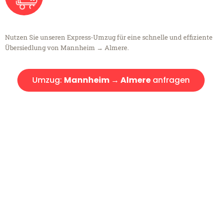
Nutzen Sie unseren Express-Umzug für eine schnelle und effiziente
Übersiedlung von Mannheim → Almere.
Umzug:
Mannheim → Almere
anfragen
Kostenlose Beratung!
Sie haben Fragen?
Sie haben Fragen zu Ihrem Transport oder benötigen eine Beratung
bezüglich Ihres Umzug?
Rufen Sie uns gerne an, unser Team aus Experten freut sich, Ihnen
kostenlos weiterzuhelfen!