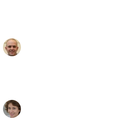
"Erste Klasse! Ein großes Dankeschön
an das gesamte Team von Heim
Umzugsservice für ihren
außergewöhnlichen Service!"
Frederik F.
Umzug in Mannheim
"Besser hätte ich mir den Umzug von
Mannheim nach Wien nicht vorstellen
können - DANKE!"
Maria W
Umzug von Mannheim nach Wien
"Mein Klavier kam in unter 24 Stunden