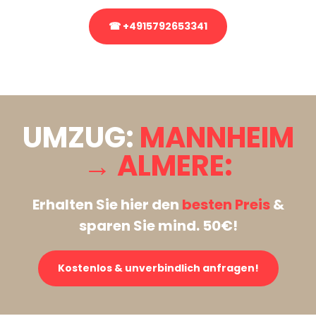
☎ +4915792653341
Stattdessen eine unverbindliche Anfrage senden
UMZUG:
MANNHEIM
→ ALMERE:
Erhalten Sie hier den
besten Preis
&
sparen Sie mind. 50€!
Kostenlos & unverbindlich anfragen!