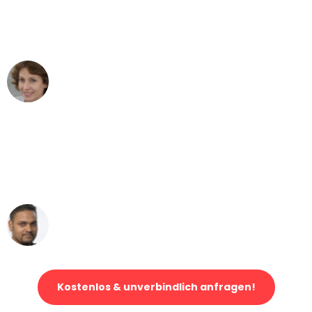
Mannheim nach Wien nicht vorstellen
können - DANKE!"
Maria W
Umzug von Mannheim nach Wien
"Mein Klavier kam in unter 24 Stunden
ohne einen Kratzer an - ein
erstklassiger Service!"
Ümit Y.
Klaviertransport in Mannheim
Kostenlos & unverbindlich anfragen!