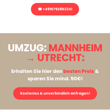
☎ +4915792653341
Stattdessen eine unverbindliche Anfrage senden
UMZUG:
MANNHEIM
→ UTRECHT:
Erhalten Sie hier den
besten Preis
&
sparen Sie mind. 50€!
Kostenlos & unverbindlich anfragen!