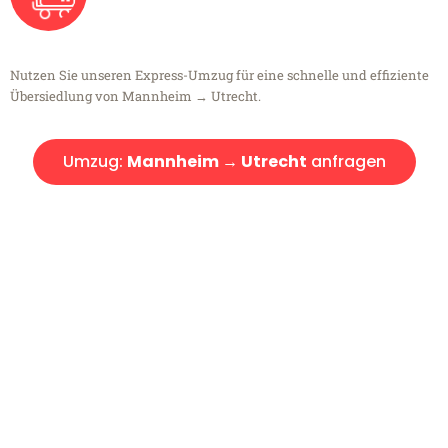
Nutzen Sie unseren Express-Umzug für eine schnelle und effiziente
Übersiedlung von Mannheim → Utrecht.
Umzug:
Mannheim → Utrecht
anfragen
Kostenlose Beratung!
Sie haben Fragen?
Sie haben Fragen zu Ihrem Transport oder benötigen eine Beratung
bezüglich Ihres Umzug?
Rufen Sie uns gerne an, unser Team aus Experten freut sich, Ihnen
kostenlos weiterzuhelfen!