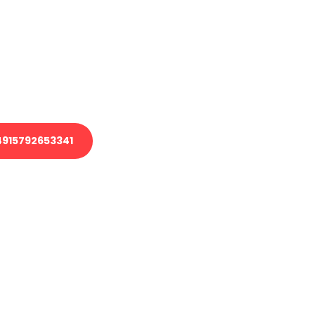
 Transport oder benötigen eine
 Umzug?
ser Team aus Experten freut sich,
elfen!
915792653341
nverbindliche Anfrage senden