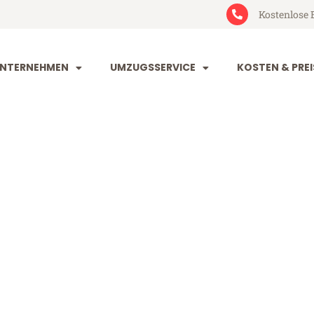
Kostenlose 
NTERNEHMEN
UMZUGSSERVICE
KOSTEN & PREI
eim Venlo
nlo (ab 199€)