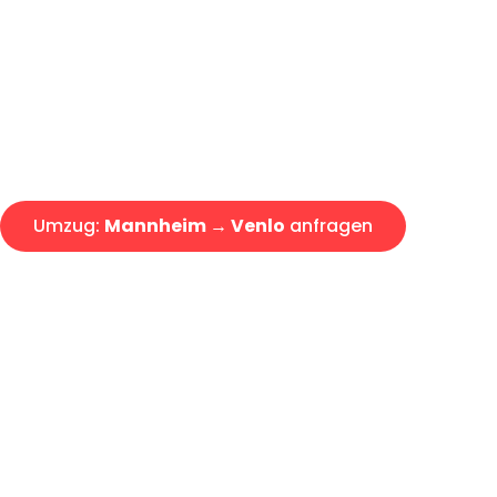
Express-Abwicklung in unter 2
Über 15 Jahre Erfahrung mit 
Angebot erhalten in unter 30 
Umzug:
Mannheim → Venlo
anfragen
Alle Umzugsanfragen sind zu 100% kostenlos & unverbind