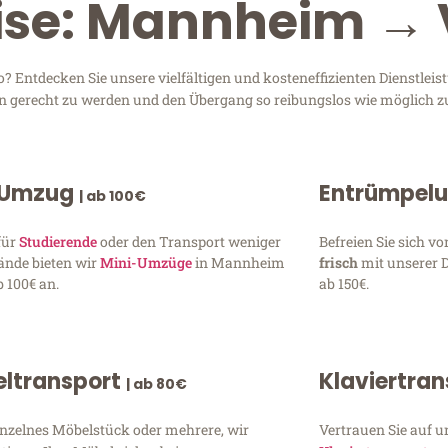
eise: Mannheim → 
Entdecken Sie unsere vielfältigen und kosteneffizienten Dienstlei
en gerecht zu werden und den Übergang so reibungslos wie möglich zu
 Umzug
Entrümpel
| ab 100€
für
Studierende
oder den Transport weniger
Befreien Sie sich 
ände bieten wir
Mini-Umzüge
in Mannheim
frisch
mit unserer 
 100€ an.
ab 150€.
ltransport
Klaviertra
| ab 80€
inzelnes Möbelstück oder mehrere, wir
Vertrauen Sie auf u