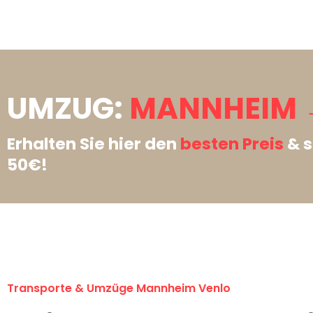
UMZUG:
MANNHEIM 
Erhalten Sie hier den
besten Preis
& s
50€!
Transporte & Umzüge Mannheim Venlo