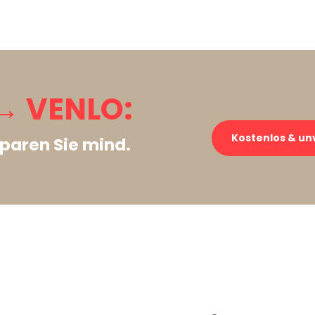
→ VENLO:
Kostenlos & un
paren Sie mind.