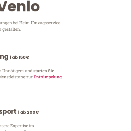
Venlo
stungen bei Heim Umzugsservice
 gestalten.
ung
| ab 150€
von Unnötigem und
starten Sie
Dienstleistung zur
Entrümpelung
nsport
| ab 200€
nsere Expertise im