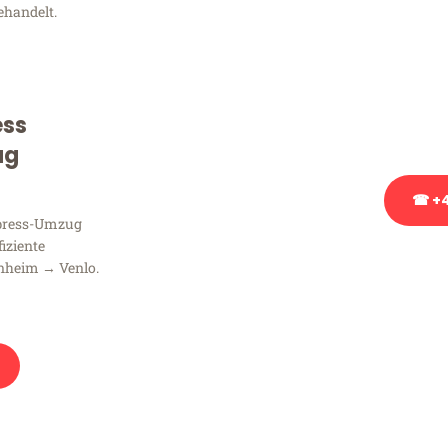
ehandelt.
Sie haben Fragen zu Ihrem
Beratung bezüglich Ihres
Rufen Sie uns gerne an, un
ess
Ihnen kostenlos weiterzuh
ug
☎ +4
xpress-Umzug
fiziente
Stattdessen eine u
nheim → Venlo.