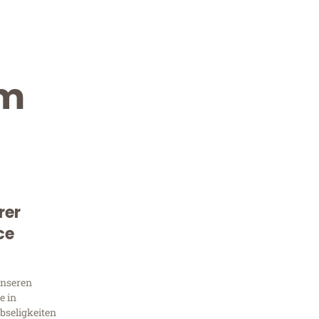
im
rer
Kostenlose Beratung!
ce
Sie 
unseren
Frag
e in
bseligkeiten