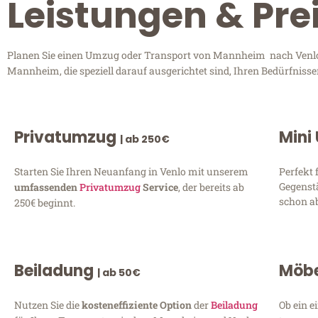
Leistungen & Pr
Planen Sie einen Umzug oder Transport von Mannheim nach Venlo? 
Mannheim, die speziell darauf ausgerichtet sind, Ihren Bedürfniss
Privatumzug
Mini
| ab 250€
Starten Sie Ihren Neuanfang in Venlo mit unserem
Perfekt 
Gegenst
umfassenden
Privatumzug
Service
, der bereits ab
schon ab
250€ beginnt.
Beiladung
Möbe
| ab 50€
Nutzen Sie die
kosteneffiziente Option
der
Beiladung
Ob ein e