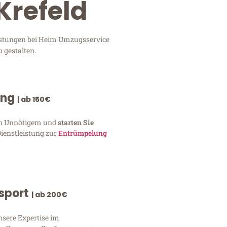
Krefeld
eistungen bei Heim Umzugsservice
 gestalten.
ung
| ab 150€
von Unnötigem und
starten Sie
Dienstleistung zur
Entrümpelung
nsport
| ab 200€
nsere Expertise im