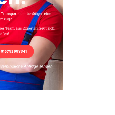
 Transport oder benötigen eine
 Umzug?
ser Team aus Experten freut sich,
elfen!
915792653341
nverbindliche Anfrage senden