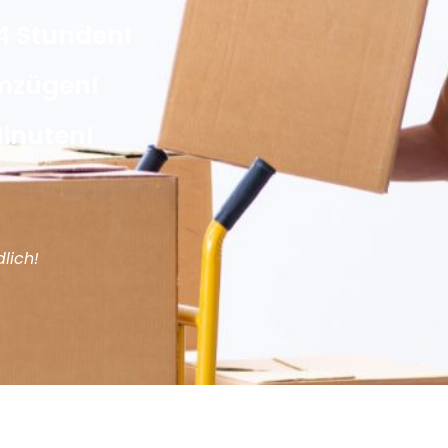
4 Stunden!
Umzügen!
Minuten!
lich!