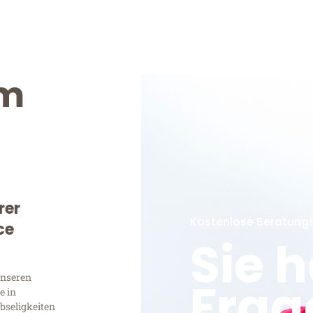
im
rer
Kostenlose Beratung!
ce
Sie 
unseren
Frag
e in
bseligkeiten