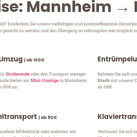
ise: Mannheim → 
? Entdecken Sie unsere vielfältigen und kosteneffizienten Dienstl
en gerecht zu werden und den Übergang so reibungslos wie möglich zu
 Umzug
Entrümpel
| ab 100€
für
Studierende
oder den Transport weniger
Befreien Sie sich 
ände bieten wir
Mini-Umzüge
in Mannheim
frisch
mit unserer 
 100€ an.
ab 150€.
ltransport
Klaviertra
| ab 80€
inzelnes Möbelstück oder mehrere, wir
Vertrauen Sie auf u