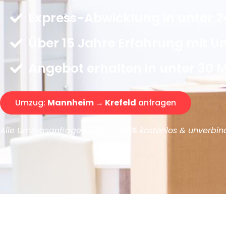
Express-Abwicklung in unter 2
Über 15 Jahre Erfahrung mit 
Angebot erhalten in unter 30 
Umzug:
Mannheim → Krefeld
anfragen
Alle Umzugsanfragen sind zu 100% kostenlos & unverbind