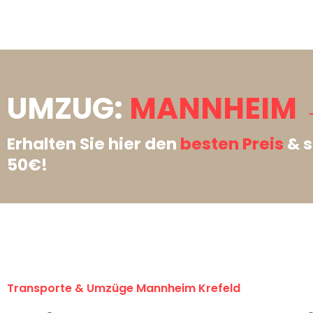
UMZUG:
MANNHEIM →
Erhalten Sie hier den
besten Preis
& s
50€!
Transporte & Umzüge Mannheim Krefeld