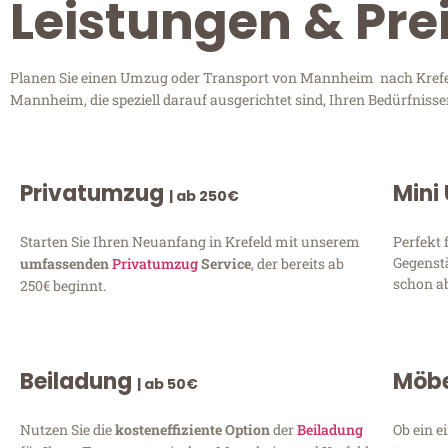
Leistungen & Pre
Planen Sie einen Umzug oder Transport von Mannheim nach Krefeld
Mannheim, die speziell darauf ausgerichtet sind, Ihren Bedürfniss
Privatumzug
Mini
| ab 250€
Starten Sie Ihren Neuanfang in Krefeld mit unserem
Perfekt 
Gegenst
umfassenden
Privatumzug
Service
, der bereits ab
schon ab
250€ beginnt.
Beiladung
Möbe
| ab 50€
Nutzen Sie die
kosteneffiziente Option
der
Beiladung
Ob ein e