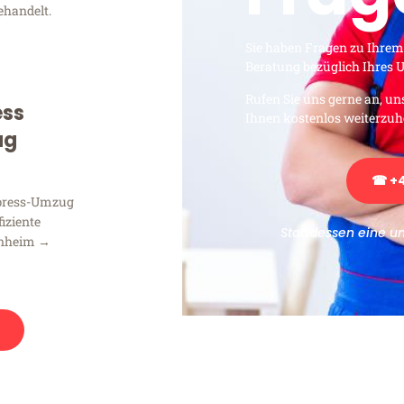
ehandelt.
Sie haben Fragen zu Ihrem
Beratung bezüglich Ihres
Rufen Sie uns gerne an, un
ess
Ihnen kostenlos weiterzuh
ug
☎ +4
xpress-Umzug
fiziente
Stattdessen eine u
nnheim →