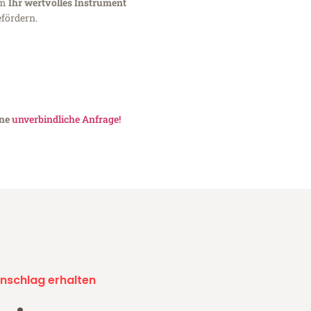
um
Ihr wertvolles Instrument
fördern.
ine
unverbindliche Anfrage!
nschlag erhalten