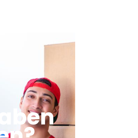
haben
en?