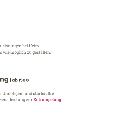
tleistungen bei Heim
 wie möglich zu gestalten.
ung
| ab 150€
von Unnötigem und
starten Sie
Dienstleistung zur
Entrümpelung