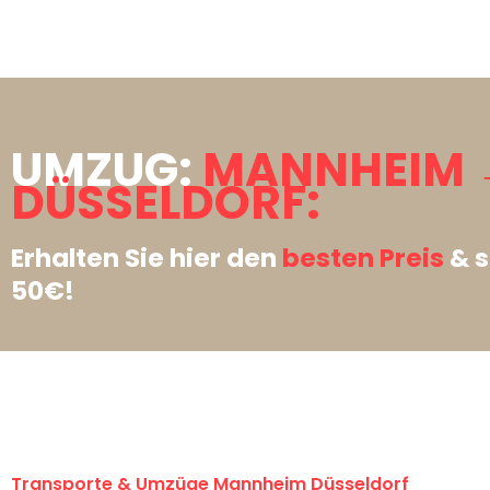
UMZUG:
MANNHEIM 
DÜSSELDORF:
Erhalten Sie hier den
besten Preis
& s
50€!
Transporte & Umzüge Mannheim Düsseldorf