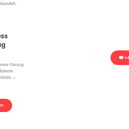
ehandelt.
Sie haben Fragen zu Ihrem
Beratung bezüglich Ihres
Rufen Sie uns gerne an, un
ess
Ihnen kostenlos weiterzuh
ug
☎ +4
xpress-Umzug
fiziente
Stattdessen eine u
nnheim →
en