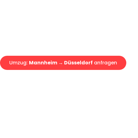
Express-Abwicklung in unter 2
Über 15 Jahre Erfahrung mit 
Angebot erhalten in unter 30 
Umzug:
Mannheim → Düsseldorf
anfragen
Alle Umzugsanfragen sind zu 100% kostenlos & unverbind