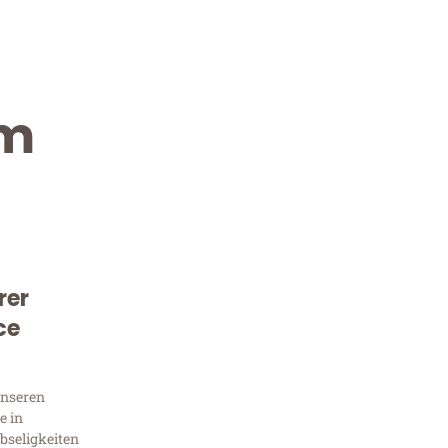
im
rer
Kostenlose Beratung!
ce
Sie 
unseren
Frag
e in
bseligkeiten