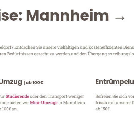
eise: Mannheim →
orf? Entdecken Sie unsere vielfältigen und kosteneffizienten Diens
hren Bedürfnissen gerecht zu werden und den Übergang so reibungslos
 Umzug
Entrümpel
| ab 100€
für
Studierende
oder den Transport weniger
Befreien Sie sich 
ände bieten wir
Mini-Umzüge
in Mannheim
frisch
mit unserer 
 100€ an.
ab 150€.