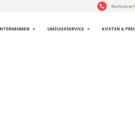
Kostenlose 
NTERNEHMEN
UMZUGSSERVICE
KOSTEN & PREI
im Düsseldor
sseldorf (ab 199€)