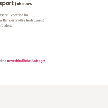
nsport
| ab 200€
nsere Expertise im
um
Ihr wertvolles Instrument
fördern.
 eine
unverbindliche Anfrage!