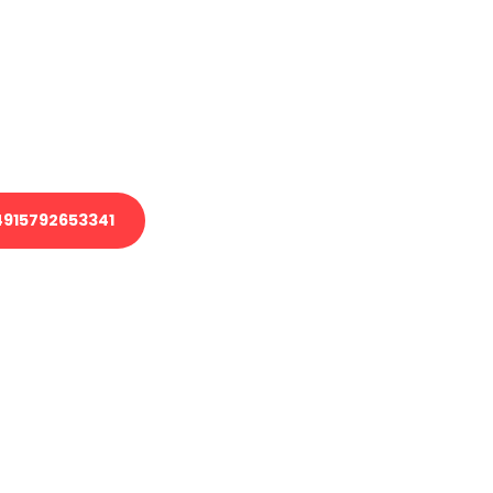
 Transport oder benötigen eine
 Umzug?
ser Team aus Experten freut sich,
elfen!
915792653341
nverbindliche Anfrage senden