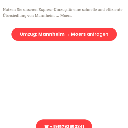
Nutzen Sie unseren Express-Umzug für eine schnelle und effiziente
Übersiedlung von Mannheim → Moers.
Umzug:
Mannheim → Moers
anfragen
Kostenlose Beratung!
Sie haben Fragen?
Sie haben Fragen zu Ihrem Transport oder benötigen eine Beratung
bezüglich Ihres Umzug?
Rufen Sie uns gerne an, unser Team aus Experten freut sich, Ihnen
kostenlos weiterzuhelfen!
☎ +4915792653341