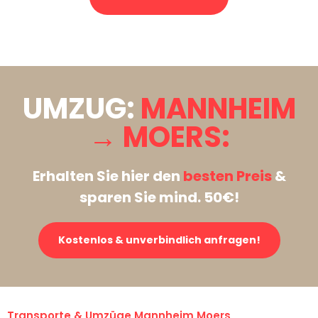
Stattdessen eine unverbindliche Anfrage senden
UMZUG:
MANNHEIM
→ MOERS:
Erhalten Sie hier den
besten Preis
&
sparen Sie mind. 50€!
Kostenlos & unverbindlich anfragen!
Transporte & Umzüge Mannheim Moers