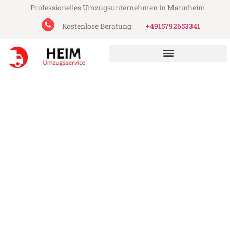
Professionelles Umzugsunternehmen in Mannheim
Kostenlose Beratung:
+4915792653341
Heim Umzugsservice aus Mannheim
Umzug Mannheim Moers
Günstiger Umzug Mannheim Moers (ab
199€)
Express-Abwicklung in unter 24 Stunden!
Über 15 Jahre Erfahrung mit Umzügen!
Angebot erhalten in unter 30 Minuten!