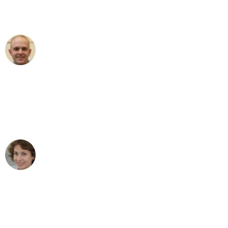
Umzugsservice für ihren
außergewöhnlichen Service!"
Frederik F.
Umzug in Mannheim
"Besser hätte ich mir den Umzug von
Mannheim nach Wien nicht vorstellen
können - DANKE!"
Maria W
Umzug von Mannheim nach Wien
"Mein Klavier kam in unter 24 Stunden
ohne einen Kratzer an - ein
erstklassiger Service!"