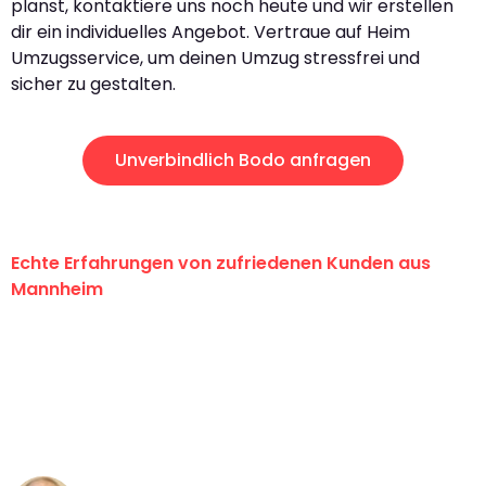
planst, kontaktiere uns noch heute und wir erstellen
dir ein individuelles Angebot. Vertraue auf Heim
Umzugsservice, um deinen Umzug stressfrei und
sicher zu gestalten.
Unverbindlich Bodo anfragen
Echte Erfahrungen von zufriedenen Kunden aus
Mannheim
"Erste Klasse! Ein großes Dankeschön
an das gesamte Team von Heim
Umzugsservice für ihren
außergewöhnlichen Service!"