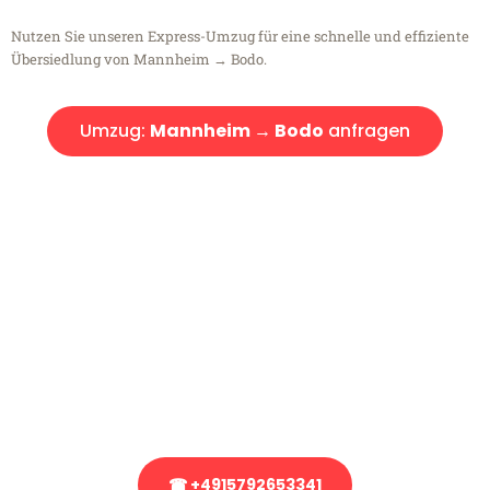
Nutzen Sie unseren Express-Umzug für eine schnelle und effiziente
Übersiedlung von Mannheim → Bodo.
Umzug:
Mannheim → Bodo
anfragen
Kostenlose Beratung!
Sie haben Fragen?
Sie haben Fragen zu Ihrem Transport oder benötigen eine Beratung
bezüglich Ihres Umzug?
Rufen Sie uns gerne an, unser Team aus Experten freut sich, Ihnen
kostenlos weiterzuhelfen!
☎ +4915792653341