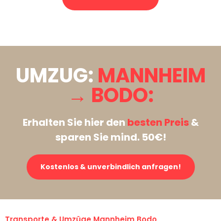
Stattdessen eine unverbindliche Anfrage senden
UMZUG:
MANNHEIM
→ BODO:
Erhalten Sie hier den
besten Preis
&
sparen Sie mind. 50€!
Kostenlos & unverbindlich anfragen!
Transporte & Umzüge Mannheim Bodo