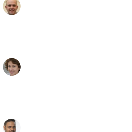
Frederik F.
Umzug in Mannheim
"Besser hätte ich mir den Umzug von
Mannheim nach Wien nicht vorstellen
können - DANKE!"
Maria W
Umzug von Mannheim nach Wien
"Mein Klavier kam in unter 24 Stunden
ohne einen Kratzer an - ein
erstklassiger Service!"
Ümit Y.
Klaviertransport in Mannheim