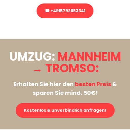
☎ +4915792653341
Stattdessen eine unverbindliche Anfrage senden
UMZUG:
MANNHEIM
→ TROMSO:
Erhalten Sie hier den
besten Preis
&
sparen Sie mind. 50€!
Kostenlos & unverbindlich anfragen!