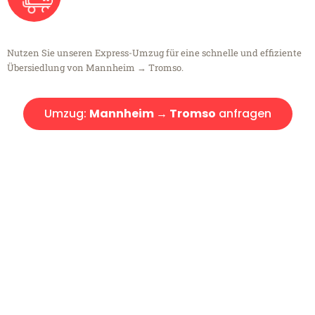
Nutzen Sie unseren Express-Umzug für eine schnelle und effiziente
Übersiedlung von Mannheim → Tromso.
Umzug:
Mannheim → Tromso
anfragen
Kostenlose Beratung!
Sie haben Fragen?
Sie haben Fragen zu Ihrem Transport oder benötigen eine Beratung
bezüglich Ihres Umzug?
Rufen Sie uns gerne an, unser Team aus Experten freut sich, Ihnen
kostenlos weiterzuhelfen!