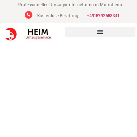
Professionelles Umzugsunternehmen in Mannheim
Kostenlose Beratung:
+4915792653341
Heim Umzugsservice aus Mannheim
Umzug Mannheim Tromso
Günstiger Umzug Mannheim Tromso (ab
199€)
Express-Abwicklung in unter 24 Stunden!
Über 15 Jahre Erfahrung mit Umzügen!
Angebot erhalten in unter 30 Minuten!