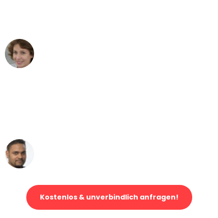
Mannheim nach Wien nicht vorstellen
können - DANKE!"
Maria W
Umzug von Mannheim nach Wien
"Mein Klavier kam in unter 24 Stunden
ohne einen Kratzer an - ein
erstklassiger Service!"
Ümit Y.
Klaviertransport in Mannheim
Kostenlos & unverbindlich anfragen!