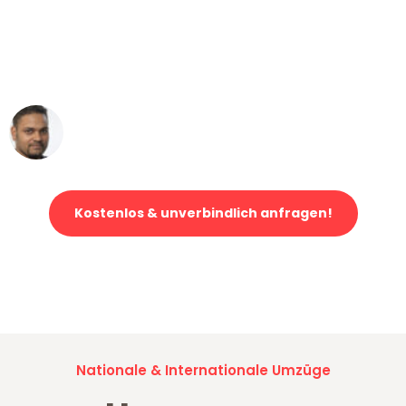
"Mein Klavier kam in unter 24 Stunden
ohne einen Kratzer an - ein
erstklassiger Service!"
Ümit Y.
Klaviertransport in Mannheim
Kostenlos & unverbindlich anfragen!
Jetzt anfragen und der nächste glückliche Kunde werden. Alle
Umzugsanfragen sind zu
100% kostenlos & unverbindlich!
Nationale & Internationale Umzüge