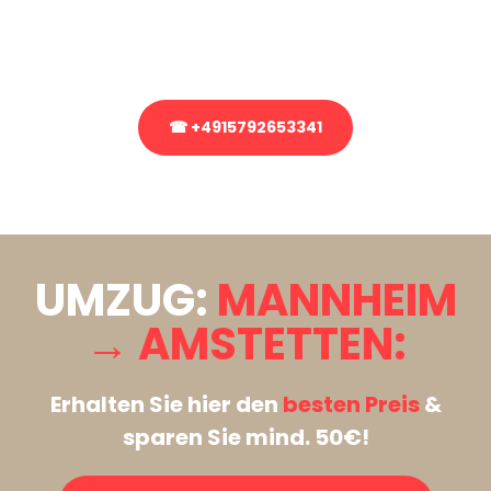
Rufen Sie uns gerne an, unser Team aus Experten freut sich, Ihnen
kostenlos weiterzuhelfen!
☎ +4915792653341
Stattdessen eine unverbindliche Anfrage senden
UMZUG:
MANNHEIM
→ AMSTETTEN:
Erhalten Sie hier den
besten Preis
&
sparen Sie mind. 50€!