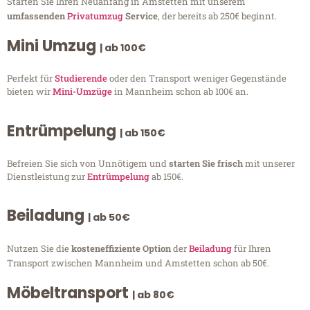
Starten Sie Ihren Neuanfang in Amstetten mit unserem
umfassenden
Privatumzug
Service
, der bereits ab 250€ beginnt.
Mini Umzug
| ab 100€
Perfekt für
Studierende
oder den Transport weniger Gegenstände
bieten wir
Mini-Umzüge
in Mannheim schon ab 100€ an.
Entrümpelung
| ab 150€
Befreien Sie sich von Unnötigem und
starten Sie frisch
mit unserer
Dienstleistung zur
Entrümpelung
ab 150€.
Beiladung
| ab 50€
Nutzen Sie die
kosteneffiziente Option
der
Beiladung
für Ihren
Transport zwischen Mannheim und Amstetten schon ab 50€.
Möbeltransport
| ab 80€