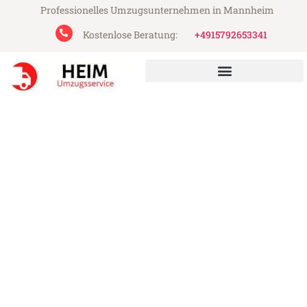
Professionelles Umzugsunternehmen in Mannheim
Kostenlose Beratung:
+4915792653341
Heim Umzugsservice aus Mannheim
Umzug Mannheim
Amstetten
Günstiger Umzug Mannheim Amstetten
(ab 199€)
Express-Abwicklung in unter 24 Stunden!
Über 15 Jahre Erfahrung mit Umzügen!