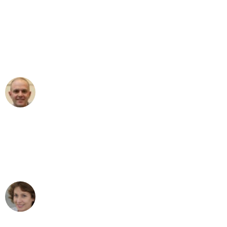
"Erste Klasse! Ein großes Dankeschön
an das gesamte Team von Heim
Umzugsservice für ihren
außergewöhnlichen Service!"
Frederik F.
Umzug in Mannheim
"Besser hätte ich mir den Umzug von
Mannheim nach Wien nicht vorstellen
können - DANKE!"
Maria W
Umzug von Mannheim nach Wien