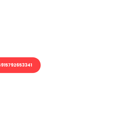
en?
 Transport oder benötigen eine
 Umzug?
ser Team aus Experten freut sich,
elfen!
915792653341
nverbindliche Anfrage senden