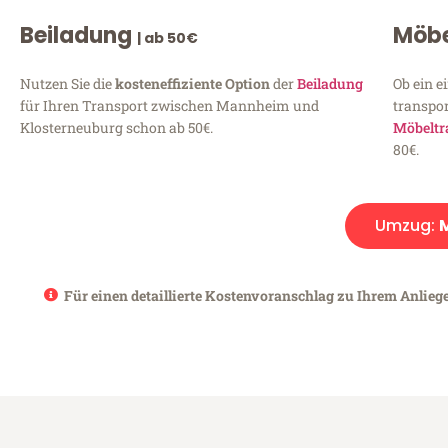
Beiladung
Möbe
| ab 50€
Nutzen Sie die
kosteneffiziente Option
der
Beiladung
Ob ein e
für Ihren Transport zwischen Mannheim und
transpor
Klosterneuburg schon ab 50€.
Möbeltr
80€.
Umzug:
Für einen detaillierte Kostenvoranschlag zu Ihrem Anlieg