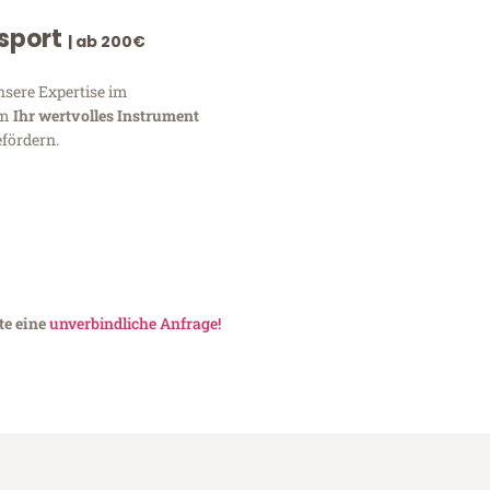
nsport
| ab 200€
nsere Expertise im
um
Ihr wertvolles Instrument
fördern.
te eine
unverbindliche Anfrage!