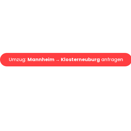
Express-Abwicklung in unter 2
Über 15 Jahre Erfahrung mit 
Angebot erhalten in unter 30 
Umzug:
Mannheim → Klosterneuburg
anfragen
Alle Umzugsanfragen sind zu 100% kostenlos & unverbind