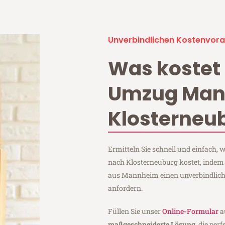
Unverbindlichen Kostenvora
Was kostet 
Umzug Ma
Klosterneu
Ermitteln Sie schnell und einfach
nach Klosterneuburg kostet, indem
aus Mannheim einen unverbindlic
anfordern.
Füllen Sie unser
Online-Formular
a
maßgeschneiderte Lösung
, die per