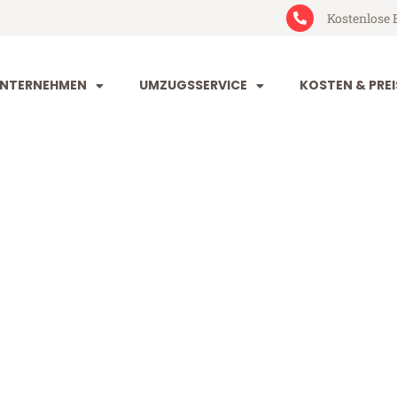
Kostenlose 
NTERNEHMEN
UMZUGSSERVICE
KOSTEN & PREI
im Klosterne
osterneuburg (ab 199€)