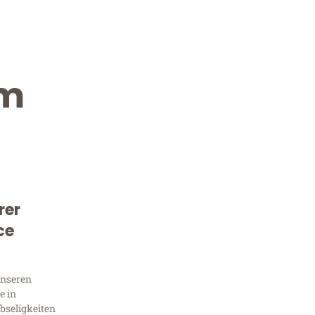
im
rer
ce
Kostenlose Beratung!
Sie 
unseren
e in
bseligkeiten