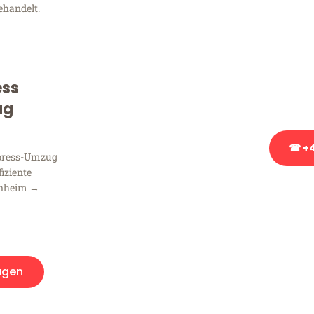
Frag
ehandelt.
Sie haben Fragen zu Ihrem
Beratung bezüglich Ihres
ess
Rufen Sie uns gerne an, un
Ihnen kostenlos weiterzuh
ug
☎ +4
xpress-Umzug
fiziente
nnheim →
Stattdessen eine u
agen