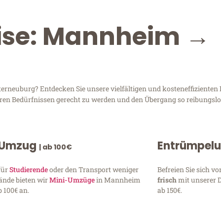
eise: Mannheim →
neuburg? Entdecken Sie unsere vielfältigen und kosteneffizienten 
hren Bedürfnissen gerecht zu werden und den Übergang so reibungslos
 Umzug
Entrümpel
| ab 100€
für
Studierende
oder den Transport weniger
Befreien Sie sich 
ände bieten wir
Mini-Umzüge
in Mannheim
frisch
mit unserer 
 100€ an.
ab 150€.