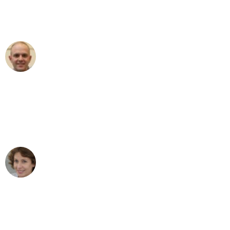
Umzugsservice für ihren
außergewöhnlichen Service!"
Frederik F.
Umzug in Mannheim
"Besser hätte ich mir den Umzug von
Mannheim nach Wien nicht vorstellen
können - DANKE!"
Maria W
Umzug von Mannheim nach Wien
"Mein Klavier kam in unter 24 Stunden
ohne einen Kratzer an - ein