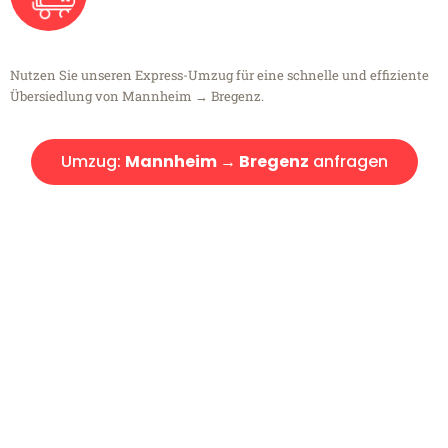
Nutzen Sie unseren Express-Umzug für eine schnelle und effiziente
Übersiedlung von Mannheim → Bregenz.
Umzug:
Mannheim → Bregenz
anfragen
Kostenlose Beratung!
Sie haben Fragen?
Sie haben Fragen zu Ihrem Transport oder benötigen eine Beratung
bezüglich Ihres Umzug?
Rufen Sie uns gerne an, unser Team aus Experten freut sich, Ihnen
kostenlos weiterzuhelfen!