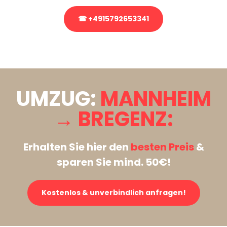
☎ +4915792653341
Stattdessen eine unverbindliche Anfrage senden
UMZUG:
MANNHEIM
→ BREGENZ:
Erhalten Sie hier den
besten Preis
&
sparen Sie mind. 50€!
Kostenlos & unverbindlich anfragen!