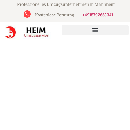
Professionelles Umzugsunternehmen in Mannheim
Kostenlose Beratung:
+4915792653341
Heim Umzugsservice aus Mannheim
Umzug Mannheim Bregenz
Günstiger Umzug Mannheim Bregenz (ab
199€)
Express-Abwicklung in unter 24 Stunden!
Über 15 Jahre Erfahrung mit Umzügen!
Angebot erhalten in unter 30 Minuten!