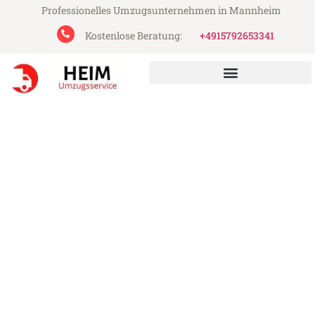
Professionelles Umzugsunternehmen in Mannheim
Kostenlose Beratung:
+4915792653341
Heim Umzugsservice aus Mannheim
Umzug Mannheim Steyr
Günstiger Umzug Mannheim Steyr (ab
199€)
Express-Abwicklung in unter 24 Stunden!
Über 15 Jahre Erfahrung mit Umzügen!
Angebot erhalten in unter 30 Minuten!