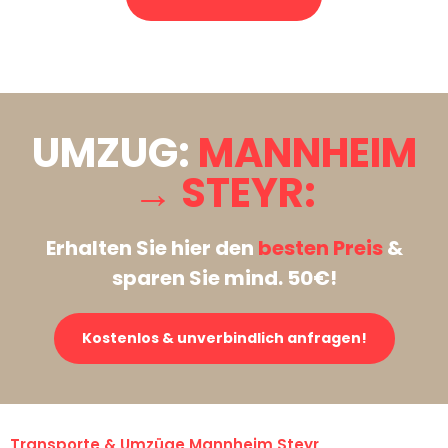
Stattdessen eine unverbindliche Anfrage senden
UMZUG:
MANNHEIM
→ STEYR:
Erhalten Sie hier den
besten Preis
&
sparen Sie mind. 50€!
Kostenlos & unverbindlich anfragen!
Transporte & Umzüge Mannheim Steyr