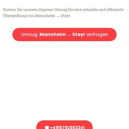
Nutzen Sie unseren Express-Umzug für eine schnelle und effiziente
Übersiedlung von Mannheim → Steyr.
Umzug:
Mannheim → Steyr
anfragen
Kostenlose Beratung!
Sie haben Fragen?
Sie haben Fragen zu Ihrem Transport oder benötigen eine Beratung
bezüglich Ihres Umzug?
Rufen Sie uns gerne an, unser Team aus Experten freut sich, Ihnen
kostenlos weiterzuhelfen!
☎ +4915792653341