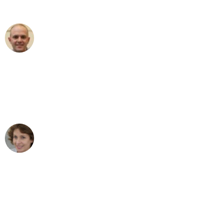
außergewöhnlichen Service!"
Frederik F.
Umzug in Mannheim
"Besser hätte ich mir den Umzug von
Mannheim nach Wien nicht vorstellen
können - DANKE!"
Maria W
Umzug von Mannheim nach Wien
"Mein Klavier kam in unter 24 Stunden
ohne einen Kratzer an - ein
erstklassiger Service!"