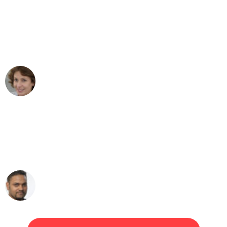
"Besser hätte ich mir den Umzug von
Mannheim nach Wien nicht vorstellen
können - DANKE!"
Maria W
Umzug von Mannheim nach Wien
"Mein Klavier kam in unter 24 Stunden
ohne einen Kratzer an - ein
erstklassiger Service!"
Ümit Y.
Klaviertransport in Mannheim