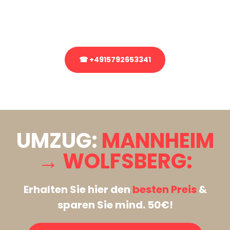
Rufen Sie uns gerne an, unser Team aus Experten freut sich, Ihnen
kostenlos weiterzuhelfen!
☎ +4915792653341
Stattdessen eine unverbindliche Anfrage senden
UMZUG:
MANNHEIM
→ WOLFSBERG:
Erhalten Sie hier den
besten Preis
&
sparen Sie mind. 50€!