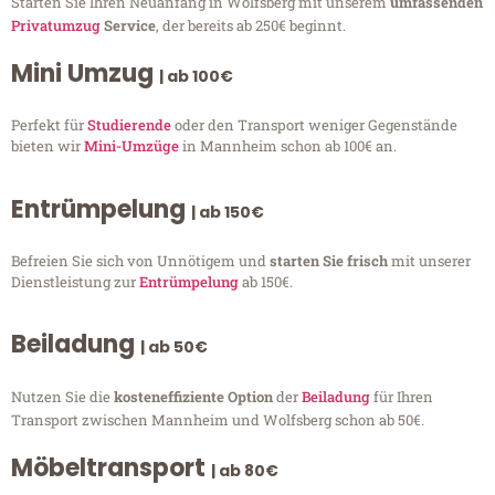
Starten Sie Ihren Neuanfang in Wolfsberg mit unserem
umfassenden
Privatumzug
Service
, der bereits ab 250€ beginnt.
Mini Umzug
| ab 100€
Perfekt für
Studierende
oder den Transport weniger Gegenstände
bieten wir
Mini-Umzüge
in Mannheim schon ab 100€ an.
Entrümpelung
| ab 150€
Befreien Sie sich von Unnötigem und
starten Sie frisch
mit unserer
Dienstleistung zur
Entrümpelung
ab 150€.
Beiladung
| ab 50€
Nutzen Sie die
kosteneffiziente Option
der
Beiladung
für Ihren
Transport zwischen Mannheim und Wolfsberg schon ab 50€.
Möbeltransport
| ab 80€