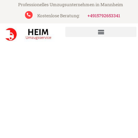
Professionelles Umzugsunternehmen in Mannheim
Kostenlose Beratung:
+4915792653341
Heim Umzugsservice aus Mannheim
Umzug Mannheim
Wolfsberg
Günstiger Umzug Mannheim Wolfsberg (ab
199€)
Express-Abwicklung in unter 24 Stunden!
Über 15 Jahre Erfahrung mit Umzügen!