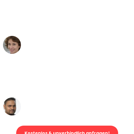
"Besser hätte ich mir den Umzug von
Mannheim nach Wien nicht vorstellen
können - DANKE!"
Maria W
Umzug von Mannheim nach Wien
"Mein Klavier kam in unter 24 Stunden
ohne einen Kratzer an - ein
erstklassiger Service!"
Ümit Y.
Klaviertransport in Mannheim
Kostenlos & unverbindlich anfragen!