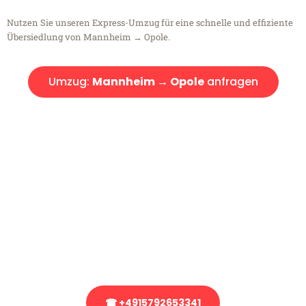
Nutzen Sie unseren Express-Umzug für eine schnelle und effiziente
Übersiedlung von Mannheim → Opole.
Umzug:
Mannheim → Opole
anfragen
Kostenlose Beratung!
Sie haben Fragen?
Sie haben Fragen zu Ihrem Transport oder benötigen eine Beratung
bezüglich Ihres Umzug?
Rufen Sie uns gerne an, unser Team aus Experten freut sich, Ihnen
kostenlos weiterzuhelfen!
☎ +4915792653341