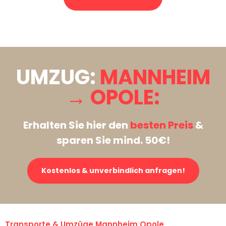
Stattdessen eine unverbindliche Anfrage senden
UMZUG:
MANNHEIM
→ OPOLE:
Erhalten Sie hier den
besten Preis
&
sparen Sie mind. 50€!
Kostenlos & unverbindlich anfragen!
Transporte & Umzüge Mannheim Opole