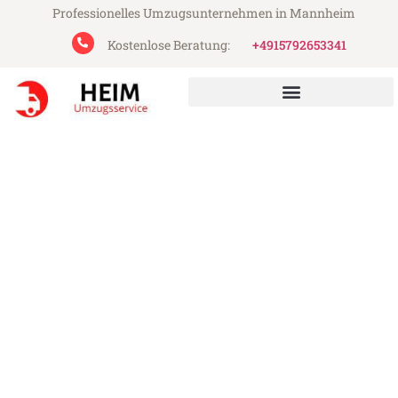
Professionelles Umzugsunternehmen in Mannheim
Kostenlose Beratung:
+4915792653341
Heim Umzugsservice aus Mannheim
Umzug Mannheim Opole
Günstiger Umzug Mannheim Opole (ab
199€)
Express-Abwicklung in unter 24 Stunden!
Über 15 Jahre Erfahrung mit Umzügen!
Angebot erhalten in unter 30 Minuten!