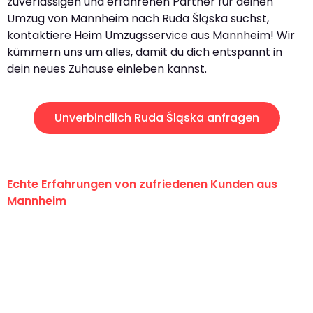
zuverlässigen und erfahrenen Partner für deinen
Umzug von Mannheim nach Ruda Śląska suchst,
kontaktiere Heim Umzugsservice aus Mannheim! Wir
kümmern uns um alles, damit du dich entspannt in
dein neues Zuhause einleben kannst.
Unverbindlich Ruda Śląska anfragen
Echte Erfahrungen von zufriedenen Kunden aus
Mannheim
"Erste Klasse! Ein großes Dankeschön
an das gesamte Team von Heim
Umzugsservice für ihren
außergewöhnlichen Service!"