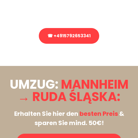
Rufen Sie uns gerne an, unser Team aus Experten freut sich, Ihnen
kostenlos weiterzuhelfen!
☎ +4915792653341
Stattdessen eine unverbindliche Anfrage senden
UMZUG:
MANNHEIM
→ RUDA ŚLĄSKA:
Erhalten Sie hier den
besten Preis
&
sparen Sie mind. 50€!