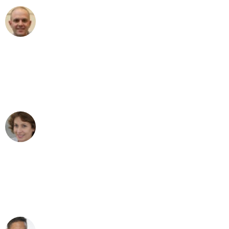
Frederik F.
Umzug in Mannheim
"Besser hätte ich mir den Umzug von
Mannheim nach Wien nicht vorstellen
können - DANKE!"
Maria W
Umzug von Mannheim nach Wien
"Mein Klavier kam in unter 24 Stunden
ohne einen Kratzer an - ein
erstklassiger Service!"
Ümit Y.