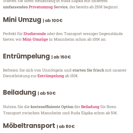
Starten Sie Ihren Neuanfang in Ruda Śląska mit unserem
umfassenden
Privatumzug
Service
, der bereits ab 250€ beginnt.
Mini Umzug
| ab 100€
Perfekt für
Studierende
oder den Transport weniger Gegenstände
bieten wir
Mini-Umzüge
in Mannheim schon ab 100€ an.
Entrümpelung
| ab 150€
Befreien Sie sich von Unnötigem und
starten Sie frisch
mit unserer
Dienstleistung zur
Entrümpelung
ab 150€.
Beiladung
| ab 50€
Nutzen Sie die
kosteneffiziente Option
der
Beiladung
für Ihren
Transport zwischen Mannheim und Ruda Śląska schon ab 50€.
Möbeltransport
| ab 80€