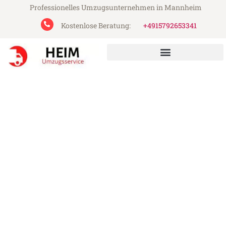
Professionelles Umzugsunternehmen in Mannheim
Kostenlose Beratung:
+4915792653341
Heim Umzugsservice aus Mannheim
Umzug Mannheim Ruda
Śląska
Günstiger Umzug Mannheim Ruda Śląska
(ab 199€)
Express-Abwicklung in unter 24 Stunden!
Über 15 Jahre Erfahrung mit Umzügen!