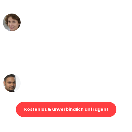
können - DANKE!"
Maria W
Umzug von Mannheim nach Wien
"Mein Klavier kam in unter 24 Stunden
ohne einen Kratzer an - ein
erstklassiger Service!"
Ümit Y.
Klaviertransport in Mannheim
Kostenlos & unverbindlich anfragen!
Jetzt anfragen und der nächste glückliche Kunde werden. Alle
Umzugsanfragen sind zu
100% kostenlos & unverbindlich!