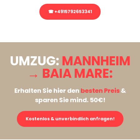
☎ +4915792653341
Stattdessen eine unverbindliche Anfrage senden
UMZUG:
MANNHEIM
→ BAIA MARE:
Erhalten Sie hier den
besten Preis
&
sparen Sie mind. 50€!
Kostenlos & unverbindlich anfragen!