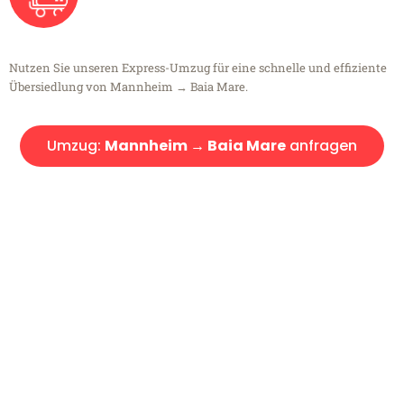
Nutzen Sie unseren Express-Umzug für eine schnelle und effiziente
Übersiedlung von Mannheim → Baia Mare.
Umzug:
Mannheim → Baia Mare
anfragen
Kostenlose Beratung!
Sie haben Fragen?
Sie haben Fragen zu Ihrem Transport oder benötigen eine Beratung
bezüglich Ihres Umzug?
Rufen Sie uns gerne an, unser Team aus Experten freut sich, Ihnen
kostenlos weiterzuhelfen!