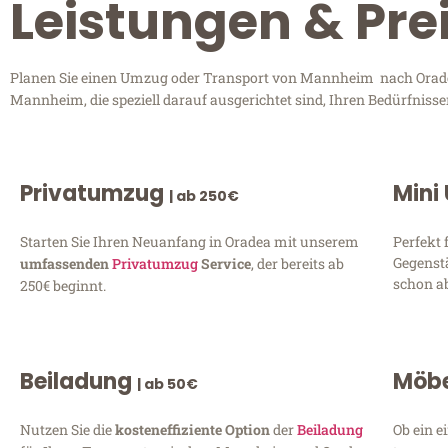
Leistungen & Pr
Planen Sie einen Umzug oder Transport von Mannheim nach Oradea?
Mannheim, die speziell darauf ausgerichtet sind, Ihren Bedürfniss
Privatumzug
Mini
| ab 250€
Starten Sie Ihren Neuanfang in Oradea mit unserem
Perfekt 
Gegenst
umfassenden
Privatumzug
Service
, der bereits ab
schon ab
250€ beginnt.
Beiladung
Möbe
| ab 50€
Nutzen Sie die
kosteneffiziente Option
der
Beiladung
Ob ein e