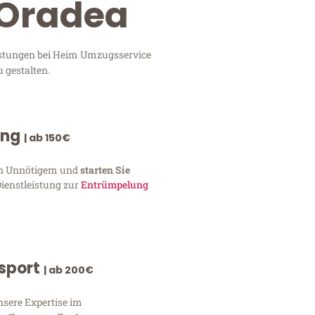
 Oradea
eistungen bei Heim Umzugsservice
 gestalten.
ung
| ab 150€
von Unnötigem und
starten Sie
Dienstleistung zur
Entrümpelung
nsport
| ab 200€
nsere Expertise im