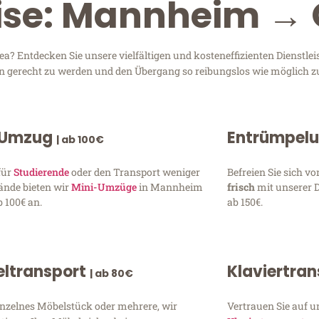
eise: Mannheim →
 Entdecken Sie unsere vielfältigen und kosteneffizienten Dienstl
en gerecht zu werden und den Übergang so reibungslos wie möglich zu
 Umzug
Entrümpel
| ab 100€
für
Studierende
oder den Transport weniger
Befreien Sie sich 
ände bieten wir
Mini-Umzüge
in Mannheim
frisch
mit unserer 
 100€ an.
ab 150€.
ltransport
Klaviertra
| ab 80€
inzelnes Möbelstück oder mehrere, wir
Vertrauen Sie auf u