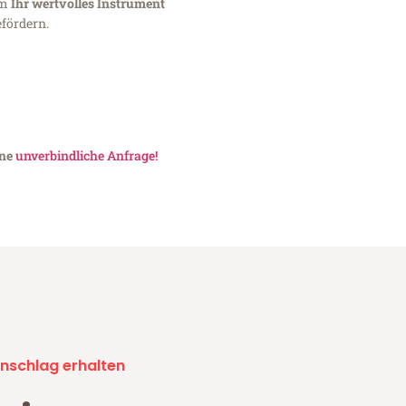
um
Ihr wertvolles Instrument
fördern.
ine
unverbindliche Anfrage!
nschlag erhalten