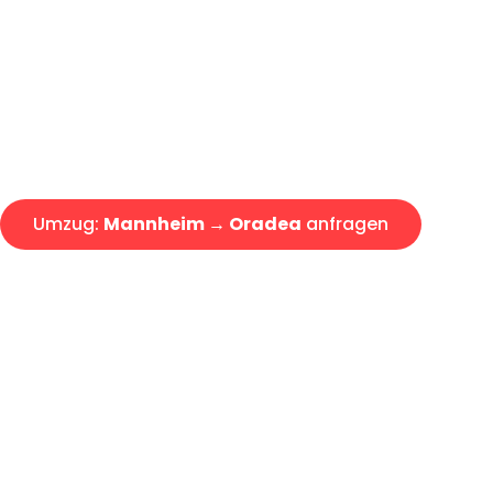
Express-Abwicklung in unter 2
Über 15 Jahre Erfahrung mit 
Angebot erhalten in unter 30 
Umzug:
Mannheim → Oradea
anfragen
Alle Umzugsanfragen sind zu 100% kostenlos & unverbind