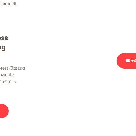
ehandelt.
Sie haben Fragen zu Ihrem
Beratung bezüglich Ihres
Rufen Sie uns gerne an, un
ess
Ihnen kostenlos weiterzuh
ug
☎ +4
xpress-Umzug
fiziente
Stattdessen eine u
nnheim →