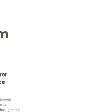
im
rer
Kostenlose Beratung!
ce
Sie 
unseren
Frag
e in
bseligkeiten