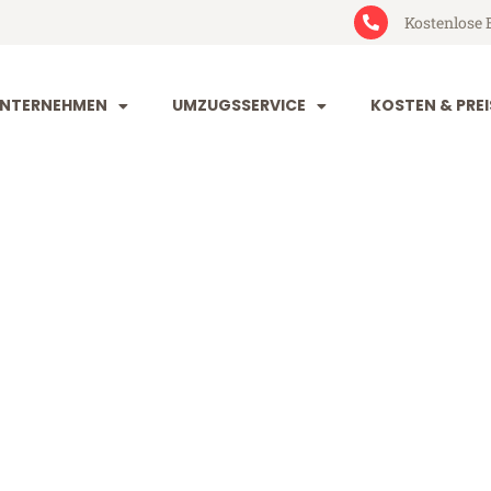
Kostenlose 
NTERNEHMEN
UMZUGSSERVICE
KOSTEN & PREI
eim Oradea
radea (ab 199€)