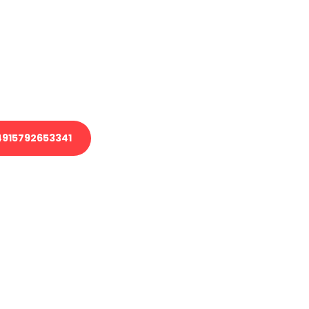
 Transport oder benötigen eine
 Umzug?
ser Team aus Experten freut sich,
elfen!
915792653341
nverbindliche Anfrage senden