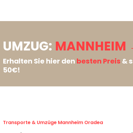
UMZUG:
MANNHEIM 
Erhalten Sie hier den
besten Preis
& s
50€!
Transporte & Umzüge Mannheim Oradea