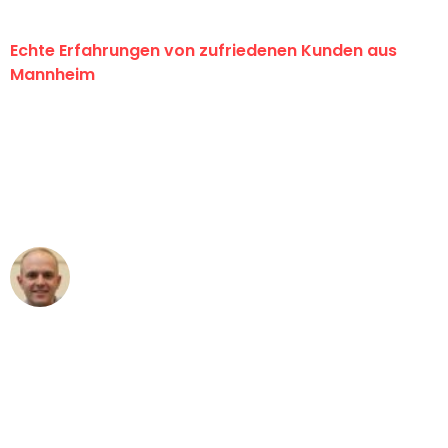
Echte Erfahrungen von zufriedenen Kunden aus
Mannheim
"Erste Klasse! Ein großes Dankeschön
an das gesamte Team von Heim
Umzugsservice für ihren
außergewöhnlichen Service!"
Frederik F.
Umzug in Mannheim
"Besser hätte ich mir den Umzug von
Mannheim nach Wien nicht vorstellen
können - DANKE!"