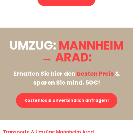
Stattdessen eine unverbindliche Anfrage senden
UMZUG:
MANNHEIM
→ ARAD:
Erhalten Sie hier den
besten Preis
&
sparen Sie mind. 50€!
Kostenlos & unverbindlich anfragen!
Transporte & Umzüge Mannheim Arad