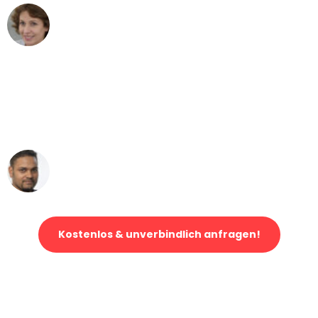
Maria W
Umzug von Mannheim nach Wien
"Mein Klavier kam in unter 24 Stunden
ohne einen Kratzer an - ein
erstklassiger Service!"
Ümit Y.
Klaviertransport in Mannheim
Kostenlos & unverbindlich anfragen!
Jetzt anfragen und der nächste glückliche Kunde werden. Alle
Umzugsanfragen sind zu
100% kostenlos & unverbindlich!