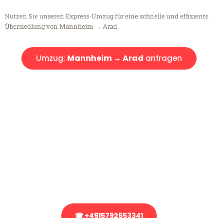
Nutzen Sie unseren Express-Umzug für eine schnelle und effiziente
Übersiedlung von Mannheim → Arad.
Umzug:
Mannheim → Arad
anfragen
Kostenlose Beratung!
Sie haben Fragen?
Sie haben Fragen zu Ihrem Transport oder benötigen eine Beratung
bezüglich Ihres Umzug?
Rufen Sie uns gerne an, unser Team aus Experten freut sich, Ihnen
kostenlos weiterzuhelfen!
☎ +4915792653341