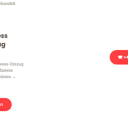
ehandelt.
Sie haben Fragen zu Ihrem
Beratung bezüglich Ihres
Rufen Sie uns gerne an, un
ess
Ihnen kostenlos weiterzuh
ug
☎ +4
xpress-Umzug
fiziente
Stattdessen eine u
nnheim →
en