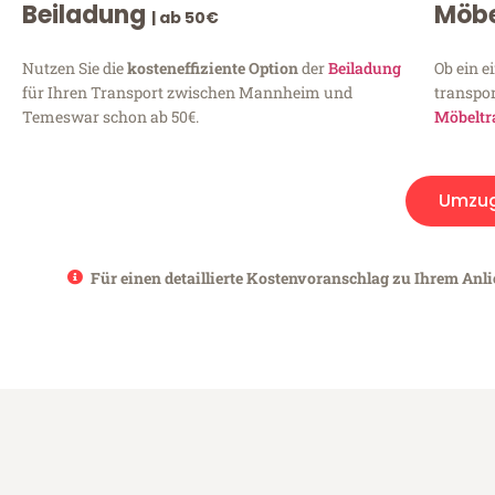
Beiladung
Möbe
| ab 50€
Nutzen Sie die
kosteneffiziente Option
der
Beiladung
Ob ein e
für Ihren Transport zwischen Mannheim und
transpor
Temeswar schon ab 50€.
Möbeltr
Umzu
Für einen detaillierte Kostenvoranschlag zu Ihrem Anl