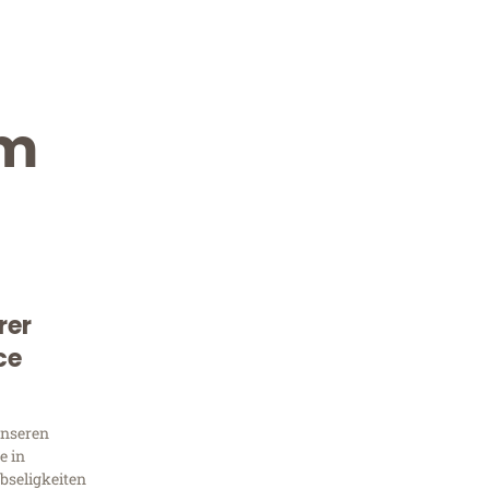
im
rer
Kostenlose Beratung!
ce
Sie 
unseren
Frag
e in
bseligkeiten