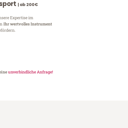
nsport
| ab 200€
nsere Expertise im
um
Ihr wertvolles Instrument
fördern.
 eine
unverbindliche Anfrage!