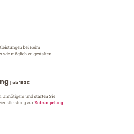
tleistungen bei Heim
 wie möglich zu gestalten.
ung
| ab 150€
von Unnötigem und
starten Sie
Dienstleistung zur
Entrümpelung