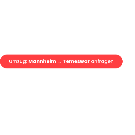
Express-Abwicklung in unter 2
Über 15 Jahre Erfahrung mit 
Angebot erhalten in unter 30 
Umzug:
Mannheim → Temeswar
anfragen
Alle Umzugsanfragen sind zu 100% kostenlos & unverbind