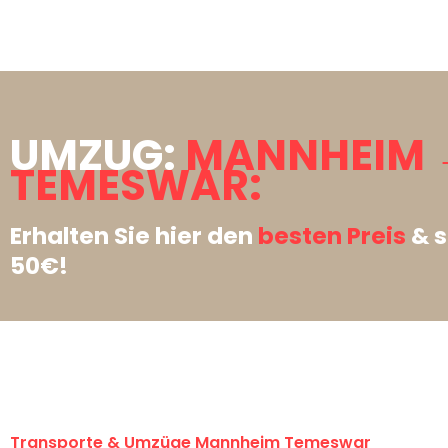
UMZUG:
MANNHEIM 
TEMESWAR:
Erhalten Sie hier den
besten Preis
& s
50€!
Transporte & Umzüge Mannheim Temeswar