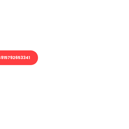
 Transport oder benötigen eine
 Umzug?
ser Team aus Experten freut sich,
elfen!
915792653341
nverbindliche Anfrage senden