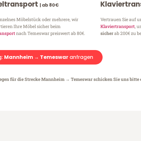
ltransport
Klaviertra
| ab 80€
inzelnes Möbelstück oder mehrere, wir
Vertrauen Sie auf u
tieren Ihre Möbel sicher beim
Klaviertransport
, 
ansport
nach Temeswar preiswert ab 80€.
sicher
ab 200€ zu be
g:
Mannheim → Temeswar
anfragen
iegen für die Strecke Mannheim → Temeswar schicken Sie uns bitte