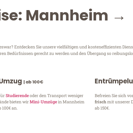
eise: Mannheim →
r? Entdecken Sie unsere vielfältigen und kosteneffizienten Diens
hren Bedürfnissen gerecht zu werden und den Übergang so reibungslos
 Umzug
Entrümpel
| ab 100€
für
Studierende
oder den Transport weniger
Befreien Sie sich 
ände bieten wir
Mini-Umzüge
in Mannheim
frisch
mit unserer 
 100€ an.
ab 150€.