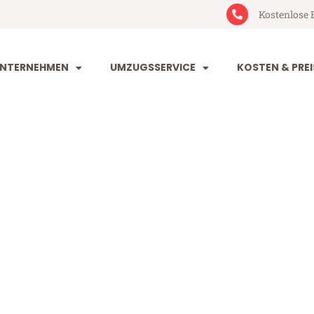
Kostenlose 
NTERNEHMEN
UMZUGSSERVICE
KOSTEN & PREI
eim Temeswa
emeswar (ab 199€)