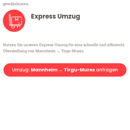
gewährleisten.
Express Umzug
Nutzen Sie unseren Express-Umzug für eine schnelle und effiziente
Übersiedlung von Mannheim → Tirgu-Mures.
Umzug:
Mannheim → Tirgu-Mures
anfragen
Kostenlose Beratung!
Sie haben Fragen?
Sie haben Fragen zu Ihrem Transport oder benötigen eine Beratung
bezüglich Ihres Umzug?