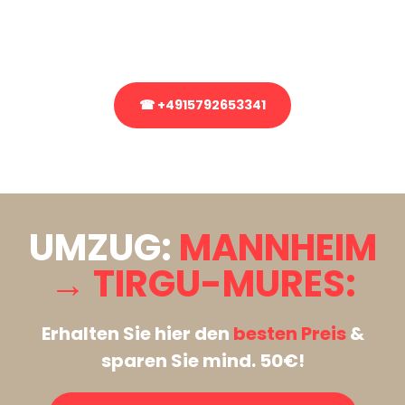
Rufen Sie uns gerne an, unser Team aus Experten freut sich, Ihnen
kostenlos weiterzuhelfen!
☎ +4915792653341
Stattdessen eine unverbindliche Anfrage senden
UMZUG:
MANNHEIM
→ TIRGU-MURES:
Erhalten Sie hier den
besten Preis
&
sparen Sie mind. 50€!