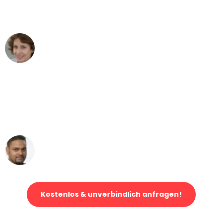
Mannheim nach Wien nicht vorstellen
können - DANKE!"
Maria W
Umzug von Mannheim nach Wien
"Mein Klavier kam in unter 24 Stunden
ohne einen Kratzer an - ein
erstklassiger Service!"
Ümit Y.
Klaviertransport in Mannheim
Kostenlos & unverbindlich anfragen!