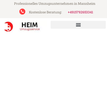
Professionelles Umzugsunternehmen in Mannheim
Kostenlose Beratung:
+4915792653341
Heim Umzugsservice aus Mannheim
Umzug Mannheim Tirgu-
Mures
Günstiger Umzug Mannheim Tirgu-Mures
(ab 199€)
Express-Abwicklung in unter 24 Stunden!
Über 15 Jahre Erfahrung mit Umzügen!