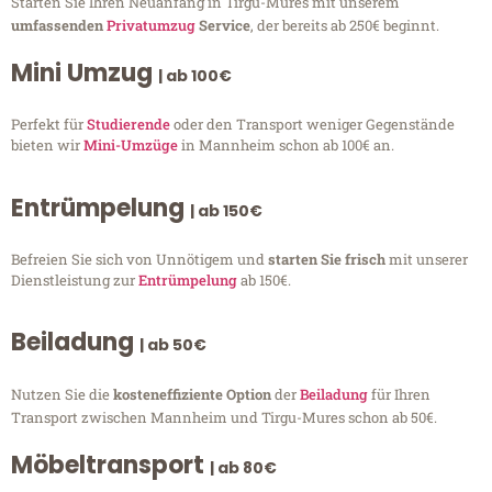
Starten Sie Ihren Neuanfang in Tirgu-Mures mit unserem
umfassenden
Privatumzug
Service
, der bereits ab 250€ beginnt.
Mini Umzug
| ab 100€
Perfekt für
Studierende
oder den Transport weniger Gegenstände
bieten wir
Mini-Umzüge
in Mannheim schon ab 100€ an.
Entrümpelung
| ab 150€
Befreien Sie sich von Unnötigem und
starten Sie frisch
mit unserer
Dienstleistung zur
Entrümpelung
ab 150€.
Beiladung
| ab 50€
Nutzen Sie die
kosteneffiziente Option
der
Beiladung
für Ihren
Transport zwischen Mannheim und Tirgu-Mures schon ab 50€.
Möbeltransport
| ab 80€