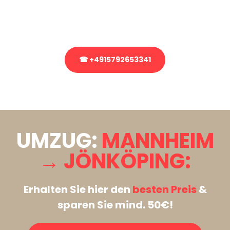
Rufen Sie uns gerne an, unser Team aus Experten freut sich, Ihnen
kostenlos weiterzuhelfen!
☎ +4915792653341
Stattdessen eine unverbindliche Anfrage senden
UMZUG:
MANNHEIM
→ JÖNKÖPING:
Erhalten Sie hier den
besten Preis
&
sparen Sie mind. 50€!