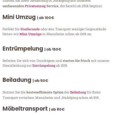
Starten Sie Ihren Neuanfang in Jönköping mit unserem
umfassenden
Privatumzug
Service
, der bereits ab 250€ beginnt.
Mini Umzug
| ab 100€
Perfekt für
Studierende
oder den Transport weniger Gegenstände
bieten wir
Mini-Umzüge
in Mannheim schon ab 100€ an.
Entrümpelung
| ab 150€
Befreien Sie sich von Unnötigem und
starten Sie frisch
mit unserer
Dienstleistung zur
Entrümpelung
ab 150€.
Beiladung
| ab 50€
Nutzen Sie die
kosteneffiziente Option
der
Beiladung
für Ihren
Transport zwischen Mannheim und Jönköping schon ab 50€.
Möbeltransport
| ab 80€