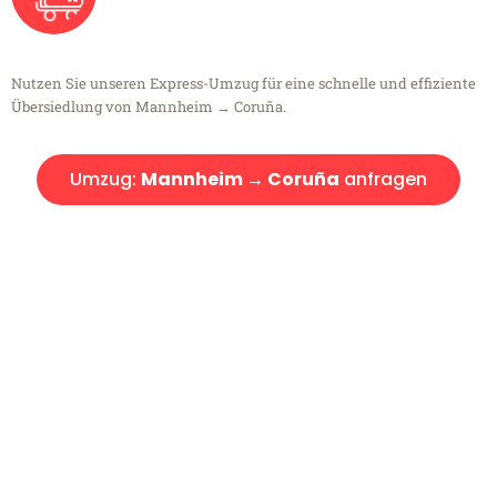
Nutzen Sie unseren Express-Umzug für eine schnelle und effiziente
Übersiedlung von Mannheim → Coruña.
Umzug:
Mannheim → Coruña
anfragen
Kostenlose Beratung!
Sie haben Fragen?
Sie haben Fragen zu Ihrem Transport oder benötigen eine Beratung
bezüglich Ihres Umzug?
Rufen Sie uns gerne an, unser Team aus Experten freut sich, Ihnen
kostenlos weiterzuhelfen!