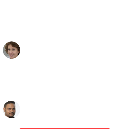
"Besser hätte ich mir den Umzug von
Mannheim nach Wien nicht vorstellen
können - DANKE!"
Maria W
Umzug von Mannheim nach Wien
"Mein Klavier kam in unter 24 Stunden
ohne einen Kratzer an - ein
erstklassiger Service!"
Ümit Y.
Klaviertransport in Mannheim