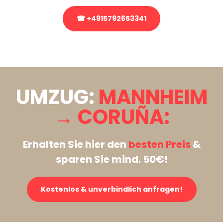
☎ +4915792653341
Stattdessen eine unverbindliche Anfrage senden
UMZUG:
MANNHEIM
→ CORUÑA:
Erhalten Sie hier den
besten Preis
&
sparen Sie mind. 50€!
Kostenlos & unverbindlich anfragen!