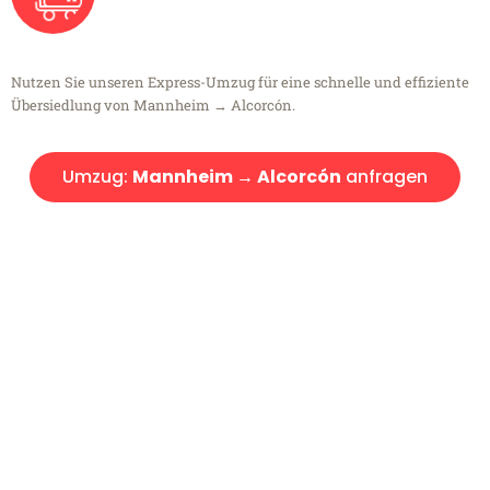
Nutzen Sie unseren Express-Umzug für eine schnelle und effiziente
Übersiedlung von Mannheim → Alcorcón.
Umzug:
Mannheim → Alcorcón
anfragen
Kostenlose Beratung!
Sie haben Fragen?
Sie haben Fragen zu Ihrem Transport oder benötigen eine Beratung
bezüglich Ihres Umzug?
Rufen Sie uns gerne an, unser Team aus Experten freut sich, Ihnen
kostenlos weiterzuhelfen!