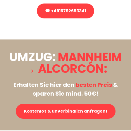
☎ +4915792653341
Stattdessen eine unverbindliche Anfrage senden
UMZUG:
MANNHEIM
→ ALCORCÓN:
Erhalten Sie hier den
besten Preis
&
sparen Sie mind. 50€!
Kostenlos & unverbindlich anfragen!