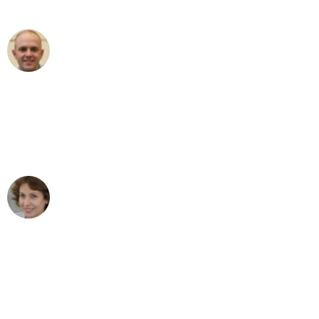
außergewöhnlichen Service!"
Frederik F.
Umzug in Mannheim
"Besser hätte ich mir den Umzug von
Mannheim nach Wien nicht vorstellen
können - DANKE!"
Maria W
Umzug von Mannheim nach Wien
"Mein Klavier kam in unter 24 Stunden
ohne einen Kratzer an - ein
erstklassiger Service!"