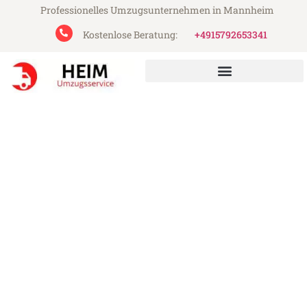
Professionelles Umzugsunternehmen in Mannheim
Kostenlose Beratung:
+4915792653341
Heim Umzugsservice aus Mannheim
Umzug Mannheim Donostia-
San Sebastian
Günstiger Umzug Mannheim Donostia-San
Sebastian (ab 199€)
Express-Abwicklung in unter 24 Stunden!
Über 15 Jahre Erfahrung mit Umzügen!