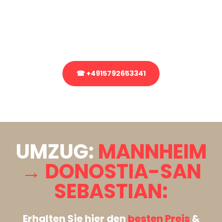
Sie haben Fragen zu Ihrem Transport oder benötigen eine Beratung
bezüglich Ihres Umzug?
Rufen Sie uns gerne an, unser Team aus Experten freut sich, Ihnen
kostenlos weiterzuhelfen!
☎ +4915792653341
Stattdessen eine unverbindliche Anfrage senden
UMZUG:
MANNHEIM
→ DONOSTIA-SAN
SEBASTIAN:
Erhalten Sie hier den
besten Preis
&