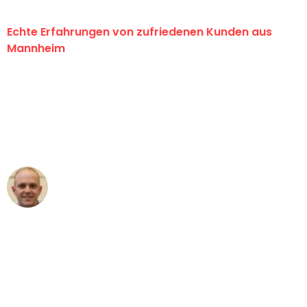
Echte Erfahrungen von zufriedenen Kunden aus
Mannheim
"Erste Klasse! Ein großes Dankeschön
an das gesamte Team von Heim
Umzugsservice für ihren
außergewöhnlichen Service!"
Frederik F.
Umzug in Mannheim
"Besser hätte ich mir den Umzug von
Mannheim nach Wien nicht vorstellen
können - DANKE!"