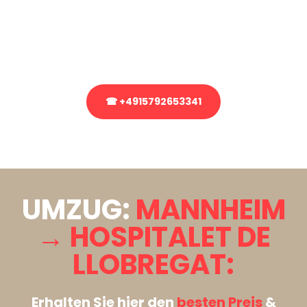
Sie haben Fragen zu Ihrem Transport oder benötigen eine Beratung
bezüglich Ihres Umzug?
Rufen Sie uns gerne an, unser Team aus Experten freut sich, Ihnen
kostenlos weiterzuhelfen!
☎ +4915792653341
Stattdessen eine unverbindliche Anfrage senden
UMZUG:
MANNHEIM
→ HOSPITALET DE
LLOBREGAT:
Erhalten Sie hier den
besten Preis
&