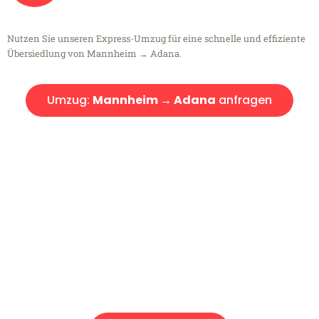
Nutzen Sie unseren Express-Umzug für eine schnelle und effiziente
Übersiedlung von Mannheim → Adana.
Umzug:
Mannheim → Adana
anfragen
Kostenlose Beratung!
Sie haben Fragen?
Sie haben Fragen zu Ihrem Transport oder benötigen eine Beratung
bezüglich Ihres Umzug?
Rufen Sie uns gerne an, unser Team aus Experten freut sich, Ihnen
kostenlos weiterzuhelfen!