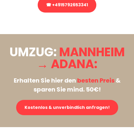
☎ +4915792653341
Stattdessen eine unverbindliche Anfrage senden
UMZUG:
MANNHEIM
→ ADANA:
Erhalten Sie hier den
besten Preis
&
sparen Sie mind. 50€!
Kostenlos & unverbindlich anfragen!