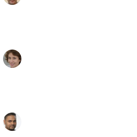
"Besser hätte ich mir den Umzug von
Mannheim nach Wien nicht vorstellen
können - DANKE!"
Maria W
Umzug von Mannheim nach Wien
"Mein Klavier kam in unter 24 Stunden
ohne einen Kratzer an - ein
erstklassiger Service!"
Ümit Y.
Klaviertransport in Mannheim