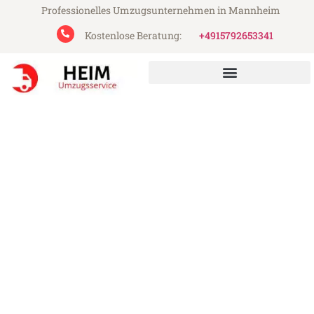
Professionelles Umzugsunternehmen in Mannheim
Kostenlose Beratung:
+4915792653341
Heim Umzugsservice aus Mannheim
Umzug Mannheim Adana
Günstiger Umzug Mannheim Adana (ab
199€)
Express-Abwicklung in unter 24 Stunden!
Über 15 Jahre Erfahrung mit Umzügen!
Angebot erhalten in unter 30 Minuten!