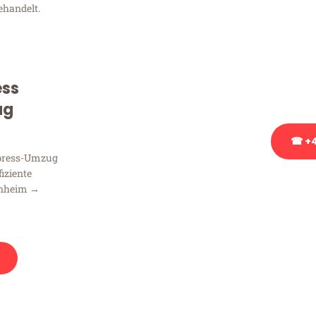
ehandelt.
Sie haben Fragen zu Ihrem
Beratung bezüglich Ihres
Rufen Sie uns gerne an, un
ess
Ihnen kostenlos weiterzuh
ug
☎ +4
xpress-Umzug
fiziente
Stattdessen eine u
nnheim →