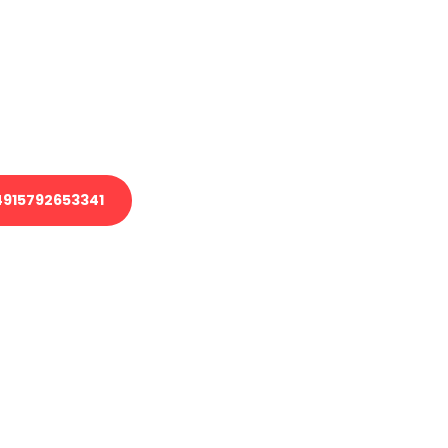
 Transport oder benötigen eine
 Umzug?
ser Team aus Experten freut sich,
elfen!
915792653341
nverbindliche Anfrage senden