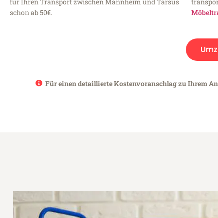
für Ihren Transport zwischen Mannheim und Tarsus
transpor
schon ab 50€.
Möbeltr
Umz
Für einen detaillierte Kostenvoranschlag zu Ihrem A