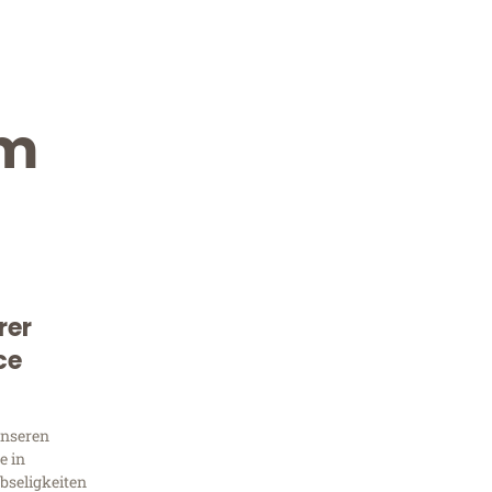
im
rer
Kostenlose Beratung!
ce
Sie 
unseren
Frag
e in
bseligkeiten