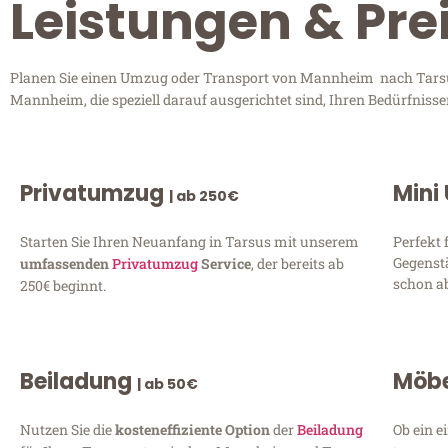
Leistungen & Pr
Planen Sie einen Umzug oder Transport von Mannheim nach Tarsus?
Mannheim, die speziell darauf ausgerichtet sind, Ihren Bedürfniss
Privatumzug
Mini
| ab 250€
Starten Sie Ihren Neuanfang in Tarsus mit unserem
Perfekt 
Gegenst
umfassenden
Privatumzug
Service
, der bereits ab
schon ab
250€ beginnt.
Beiladung
Möbe
| ab 50€
Nutzen Sie die
kosteneffiziente Option
der
Beiladung
Ob ein e