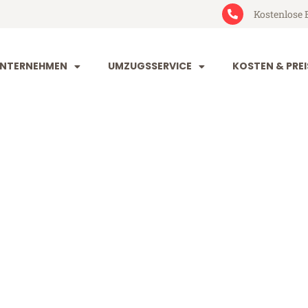
Kostenlose 
NTERNEHMEN
UMZUGSSERVICE
KOSTEN & PREI
eim Tarsus
rsus (ab 199€)