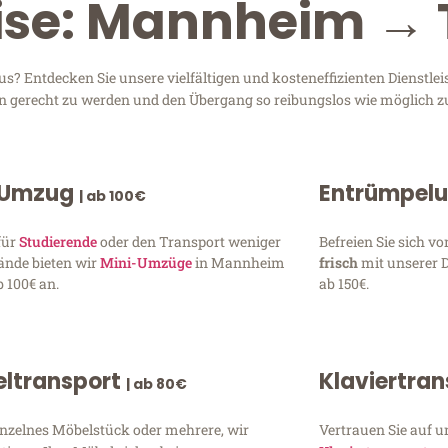
eise: Mannheim → 
 Entdecken Sie unsere vielfältigen und kosteneffizienten Dienstl
en gerecht zu werden und den Übergang so reibungslos wie möglich zu
 Umzug
Entrümpel
| ab 100€
für
Studierende
oder den Transport weniger
Befreien Sie sich 
ände bieten wir
Mini-Umzüge
in Mannheim
frisch
mit unserer 
 100€ an.
ab 150€.
ltransport
Klaviertra
| ab 80€
inzelnes Möbelstück oder mehrere, wir
Vertrauen Sie auf u