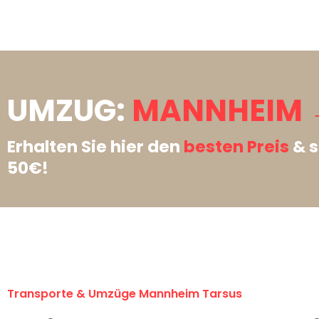
UMZUG:
MANNHEIM 
Erhalten Sie hier den
besten Preis
& s
50€!
Transporte & Umzüge Mannheim Tarsus