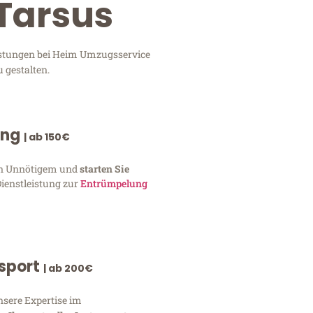
Tarsus
eistungen bei Heim Umzugsservice
 gestalten.
ung
| ab 150€
von Unnötigem und
starten Sie
Dienstleistung zur
Entrümpelung
nsport
| ab 200€
nsere Expertise im