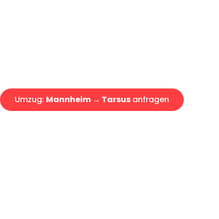
Express-Abwicklung in unter 2
Über 15 Jahre Erfahrung mit 
Angebot erhalten in unter 30 
Umzug:
Mannheim → Tarsus
anfragen
Alle Umzugsanfragen sind zu 100% kostenlos & unverbind