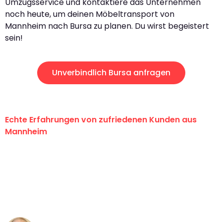
Umzugsservice und kontaktiere das Unternehmen
noch heute, um deinen Möbeltransport von
Mannheim nach Bursa zu planen. Du wirst begeistert
sein!
Unverbindlich Bursa anfragen
Echte Erfahrungen von zufriedenen Kunden aus
Mannheim
"Erste Klasse! Ein großes Dankeschön
an das gesamte Team von Heim
Umzugsservice für ihren
außergewöhnlichen Service!"