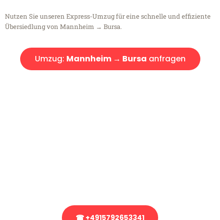
Nutzen Sie unseren Express-Umzug für eine schnelle und effiziente
Übersiedlung von Mannheim → Bursa.
Umzug:
Mannheim → Bursa
anfragen
Kostenlose Beratung!
Sie haben Fragen?
Sie haben Fragen zu Ihrem Transport oder benötigen eine Beratung
bezüglich Ihres Umzug?
Rufen Sie uns gerne an, unser Team aus Experten freut sich, Ihnen
kostenlos weiterzuhelfen!
☎ +4915792653341