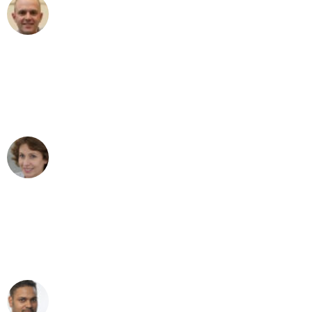
Frederik F.
Umzug in Mannheim
"Besser hätte ich mir den Umzug von
Mannheim nach Wien nicht vorstellen
können - DANKE!"
Maria W
Umzug von Mannheim nach Wien
"Mein Klavier kam in unter 24 Stunden
ohne einen Kratzer an - ein
erstklassiger Service!"
Ümit Y.
Klaviertransport in Mannheim