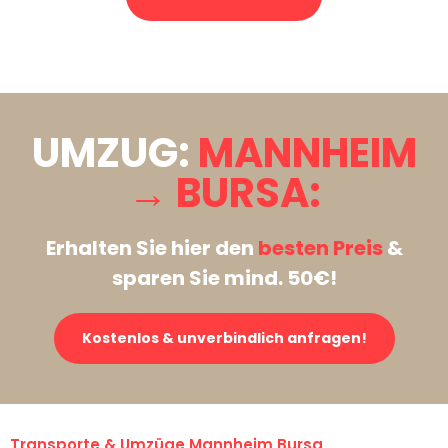
Stattdessen eine unverbindliche Anfrage senden
UMZUG:
MANNHEIM
→ BURSA:
Erhalten Sie hier den
besten Preis
&
sparen Sie mind. 50€!
Kostenlos & unverbindlich anfragen!
Transporte & Umzüge Mannheim Bursa