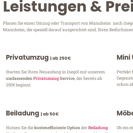
Leistungen & Pre
Planen Sie einen Umzug oder Transport von Mannheim nach Inegöl?
Mannheim, die speziell darauf ausgerichtet sind, Ihren Bedürfniss
Privatumzug
Mini
| ab 250€
Starten Sie Ihren Neuanfang in Inegöl mit unserem
Perfekt 
Gegenst
umfassenden
Privatumzug
Service
, der bereits ab
schon ab
250€ beginnt.
Beiladung
Möbe
| ab 50€
Nutzen Sie die
kosteneffiziente Option
der
Beiladung
Ob ein e