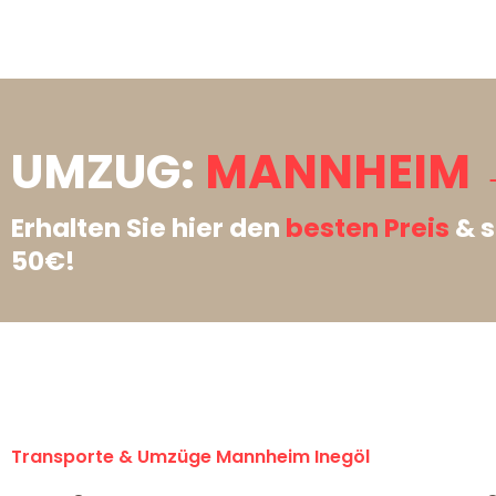
UMZUG:
MANNHEIM →
Erhalten Sie hier den
besten Preis
& s
50€!
Transporte & Umzüge Mannheim Inegöl