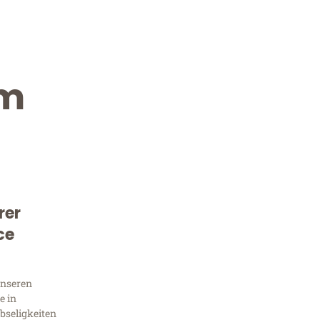
im
rer
Kostenlose Beratung!
ce
Sie 
unseren
Frag
e in
bseligkeiten