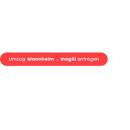
Express-Abwicklung in unter 2
Über 15 Jahre Erfahrung mit 
Angebot erhalten in unter 30 
Umzug:
Mannheim → Inegöl
anfragen
Alle Umzugsanfragen sind zu 100% kostenlos & unverbind