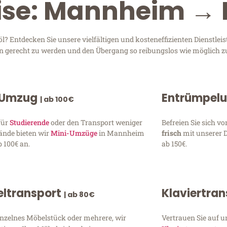
ise: Mannheim → 
 Entdecken Sie unsere vielfältigen und kosteneffizienten Dienstle
en gerecht zu werden und den Übergang so reibungslos wie möglich zu
 Umzug
Entrümpel
| ab 100€
für
Studierende
oder den Transport weniger
Befreien Sie sich 
ände bieten wir
Mini-Umzüge
in Mannheim
frisch
mit unserer 
 100€ an.
ab 150€.
ltransport
Klaviertra
| ab 80€
inzelnes Möbelstück oder mehrere, wir
Vertrauen Sie auf u