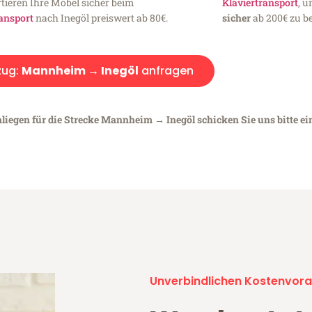
tieren Ihre Möbel sicher beim
Klaviertransport
, 
ansport
nach Inegöl preiswert ab 80€.
sicher
ab 200€ zu be
ug:
Mannheim → Inegöl
anfragen
nliegen für die Strecke Mannheim → Inegöl schicken Sie uns bitte e
Unverbindlichen Kostenvora