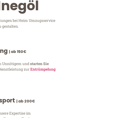
Inegöl
istungen bei Heim Umzugsservice
 gestalten.
ung
| ab 150€
von Unnötigem und
starten Sie
Dienstleistung zur
Entrümpelung
nsport
| ab 200€
nsere Expertise im