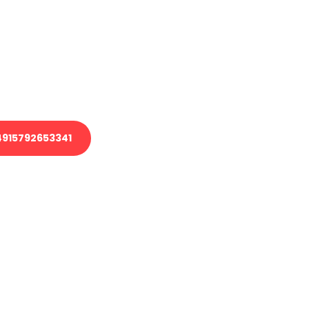
 Transport oder benötigen eine
 Umzug?
ser Team aus Experten freut sich,
elfen!
915792653341
nverbindliche Anfrage senden