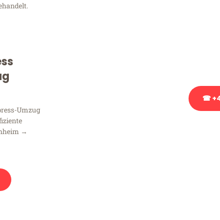
ehandelt.
Sie haben Fragen zu Ihrem
Beratung bezüglich Ihres
Rufen Sie uns gerne an, un
ess
Ihnen kostenlos weiterzuh
ug
☎ +4
xpress-Umzug
fiziente
Stattdessen eine u
nnheim →