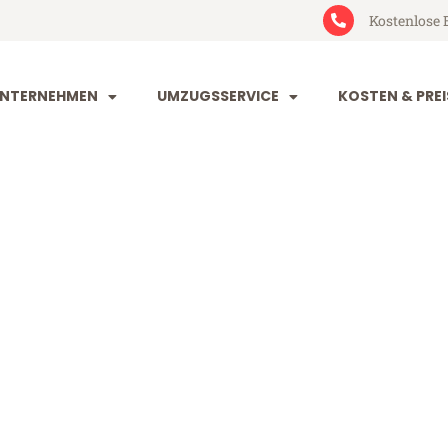
Kostenlose 
NTERNEHMEN
UMZUGSSERVICE
KOSTEN & PREI
im Inegöl
egöl (ab 199€)