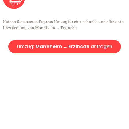
Nutzen Sie unseren Express-Umzug für eine schnelle und effiziente
Übersiedlung von Mannheim → Erzincan.
Umzug:
Mannheim → Erzincan
anfragen
Kostenlose Beratung!
Sie haben Fragen?
Sie haben Fragen zu Ihrem Transport oder benötigen eine Beratung
bezüglich Ihres Umzug?
Rufen Sie uns gerne an, unser Team aus Experten freut sich, Ihnen
kostenlos weiterzuhelfen!