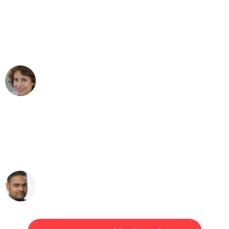
"Besser hätte ich mir den Umzug von
Mannheim nach Wien nicht vorstellen
können - DANKE!"
Maria W
Umzug von Mannheim nach Wien
"Mein Klavier kam in unter 24 Stunden
ohne einen Kratzer an - ein
erstklassiger Service!"
Ümit Y.
Klaviertransport in Mannheim