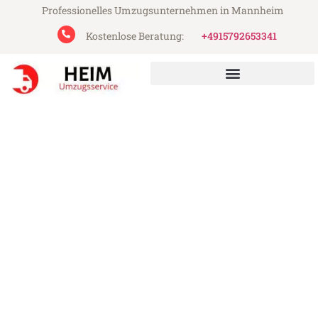
Professionelles Umzugsunternehmen in Mannheim
Kostenlose Beratung:
+4915792653341
Heim Umzugsservice aus Mannheim
Umzug Mannheim Erzincan
Günstiger Umzug Mannheim Erzincan (ab
199€)
Express-Abwicklung in unter 24 Stunden!
Über 15 Jahre Erfahrung mit Umzügen!
Angebot erhalten in unter 30 Minuten!