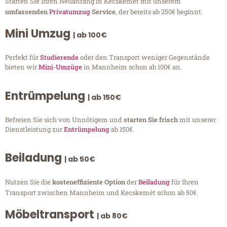
Starten Sie Ihren Neuanfang in Kecskemét mit unserem
umfassenden
Privatumzug
Service
, der bereits ab 250€ beginnt.
Mini Umzug
| ab 100€
Perfekt für
Studierende
oder den Transport weniger Gegenstände
bieten wir
Mini-Umzüge
in Mannheim schon ab 100€ an.
Entrümpelung
| ab 150€
Befreien Sie sich von Unnötigem und
starten Sie frisch
mit unserer
Dienstleistung zur
Entrümpelung
ab 150€.
Beiladung
| ab 50€
Nutzen Sie die
kosteneffiziente Option
der
Beiladung
für Ihren
Transport zwischen Mannheim und Kecskemét schon ab 50€.
Möbeltransport
| ab 80€