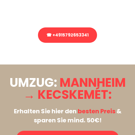
Rufen Sie uns gerne an, unser Team aus Experten freut sich, Ihnen
kostenlos weiterzuhelfen!
☎ +4915792653341
Stattdessen eine unverbindliche Anfrage senden
UMZUG:
MANNHEIM
→ KECSKEMÉT:
Erhalten Sie hier den
besten Preis
&
sparen Sie mind. 50€!