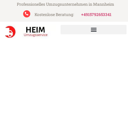
Professionelles Umzugsunternehmen in Mannheim
Kostenlose Beratung:
+4915792653341
Heim Umzugsservice aus Mannheim
Umzug Mannheim
Kecskemét
Günstiger Umzug Mannheim Kecskemét
(ab 199€)
Express-Abwicklung in unter 24 Stunden!
Über 15 Jahre Erfahrung mit Umzügen!