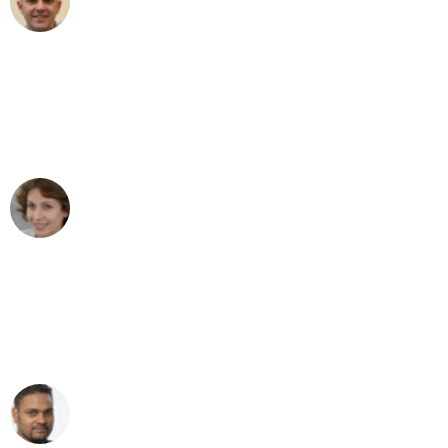
Umzug in Mannheim
"Besser hätte ich mir den Umzug von
Mannheim nach Wien nicht vorstellen
können - DANKE!"
Maria W
Umzug von Mannheim nach Wien
"Mein Klavier kam in unter 24 Stunden
ohne einen Kratzer an - ein
erstklassiger Service!"
Ümit Y.
Klaviertransport in Mannheim