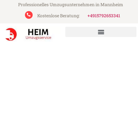
Professionelles Umzugsunternehmen in Mannheim
Kostenlose Beratung:
+4915792653341
Heim Umzugsservice aus Mannheim
Umzug Mannheim Lüttich
Günstiger Umzug Mannheim Lüttich (ab
199€)
Express-Abwicklung in unter 24 Stunden!
Über 15 Jahre Erfahrung mit Umzügen!
Angebot erhalten in unter 30 Minuten!