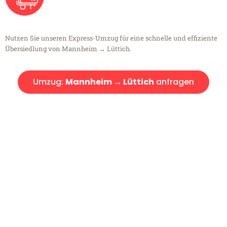
Nutzen Sie unseren Express-Umzug für eine schnelle und effiziente
Übersiedlung von Mannheim → Lüttich.
Umzug:
Mannheim → Lüttich
anfragen
Kostenlose Beratung!
Sie haben Fragen?
Sie haben Fragen zu Ihrem Transport oder benötigen eine Beratung
bezüglich Ihres Umzug?
Rufen Sie uns gerne an, unser Team aus Experten freut sich, Ihnen
kostenlos weiterzuhelfen!