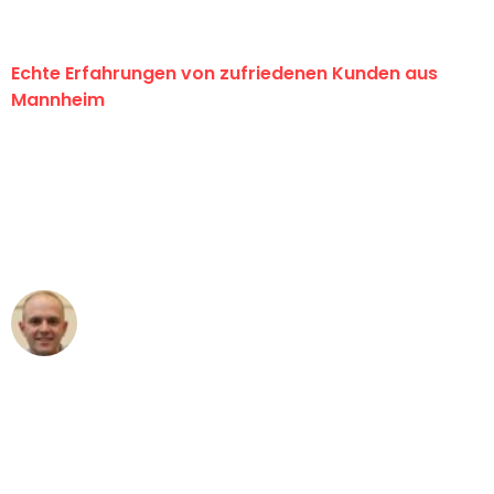
Echte Erfahrungen von zufriedenen Kunden aus
Mannheim
"Erste Klasse! Ein großes Dankeschön
an das gesamte Team von Heim
Umzugsservice für ihren
außergewöhnlichen Service!"
Frederik F.
Umzug in Mannheim
"Besser hätte ich mir den Umzug von
Mannheim nach Wien nicht vorstellen
können - DANKE!"