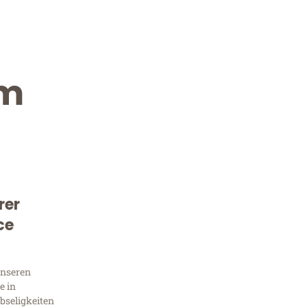
im
rer
Kostenlose Beratung!
ce
Sie 
unseren
Frag
e in
bseligkeiten