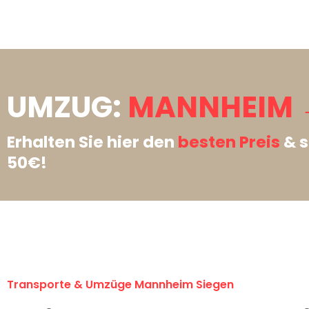
UMZUG:
MANNHEIM →
Erhalten Sie hier den
besten Preis
& s
50€!
Transporte & Umzüge Mannheim Siegen