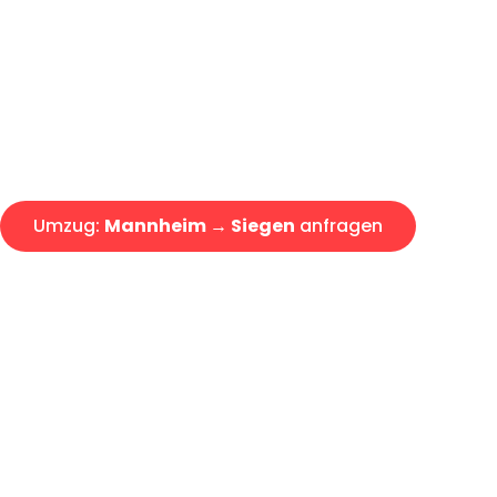
Express-Abwicklung in unter 2
Über 15 Jahre Erfahrung mit 
Angebot erhalten in unter 30 
Umzug:
Mannheim → Siegen
anfragen
Alle Umzugsanfragen sind zu 100% kostenlos & unverbind