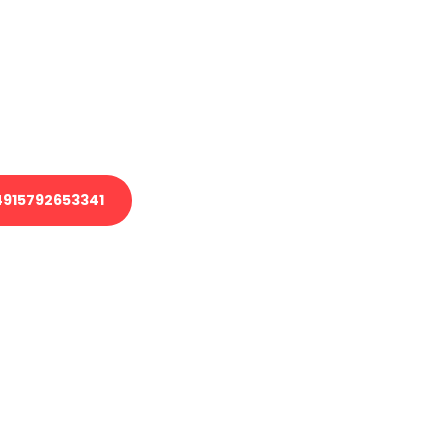
 Transport oder benötigen eine
 Umzug?
ser Team aus Experten freut sich,
elfen!
915792653341
nverbindliche Anfrage senden