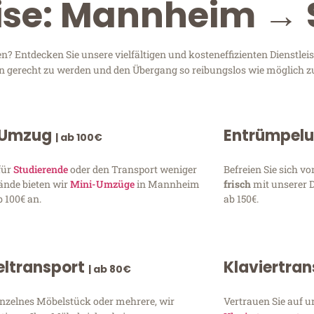
eise: Mannheim → 
 Entdecken Sie unsere vielfältigen und kosteneffizienten Dienstle
en gerecht zu werden und den Übergang so reibungslos wie möglich zu
 Umzug
Entrümpel
| ab 100€
für
Studierende
oder den Transport weniger
Befreien Sie sich 
ände bieten wir
Mini-Umzüge
in Mannheim
frisch
mit unserer 
 100€ an.
ab 150€.
ltransport
Klaviertra
| ab 80€
inzelnes Möbelstück oder mehrere, wir
Vertrauen Sie auf u