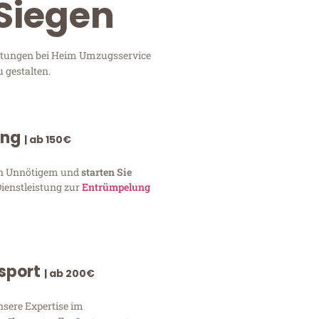
Siegen
istungen bei Heim Umzugsservice
 gestalten.
ung
| ab 150€
von Unnötigem und
starten Sie
Dienstleistung zur
Entrümpelung
nsport
| ab 200€
nsere Expertise im