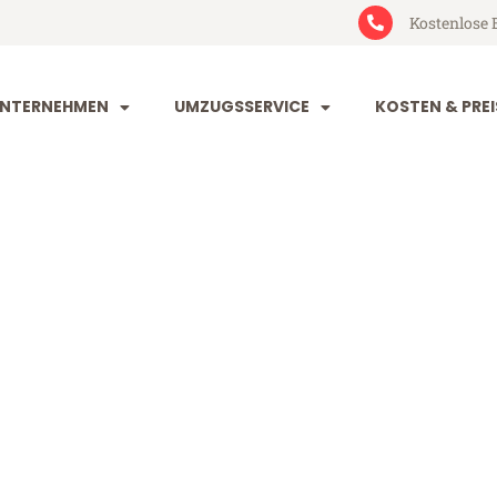
Kostenlose 
NTERNEHMEN
UMZUGSSERVICE
KOSTEN & PREI
eim Siegen
egen (ab 199€)