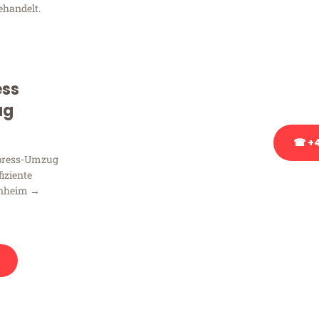
ehandelt.
Sie haben Fragen zu Ihrem
Beratung bezüglich Ihres
Rufen Sie uns gerne an, un
ess
Ihnen kostenlos weiterzuh
ug
☎ +4
xpress-Umzug
fiziente
Stattdessen eine u
nnheim →