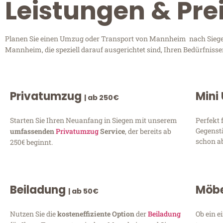
Leistungen & Pr
Planen Sie einen Umzug oder Transport von Mannheim nach Siegen?
Mannheim, die speziell darauf ausgerichtet sind, Ihren Bedürfniss
Privatumzug
Mini
| ab 250€
Starten Sie Ihren Neuanfang in Siegen mit unserem
Perfekt 
Gegenst
umfassenden
Privatumzug
Service
, der bereits ab
schon ab
250€ beginnt.
Beiladung
Möbe
| ab 50€
Nutzen Sie die
kosteneffiziente Option
der
Beiladung
Ob ein e