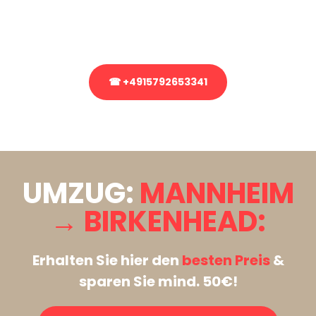
Rufen Sie uns gerne an, unser Team aus Experten freut sich, Ihnen
kostenlos weiterzuhelfen!
☎ +4915792653341
Stattdessen eine unverbindliche Anfrage senden
UMZUG:
MANNHEIM
→ BIRKENHEAD:
Erhalten Sie hier den
besten Preis
&
sparen Sie mind. 50€!