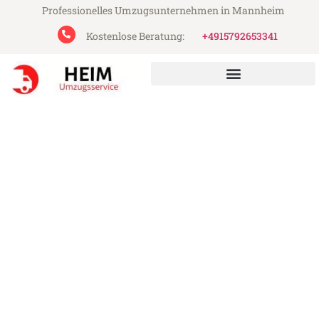
Professionelles Umzugsunternehmen in Mannheim
Kostenlose Beratung:
+4915792653341
Heim Umzugsservice aus Mannheim
Umzug Mannheim
Birkenhead
Günstiger Umzug Mannheim Birkenhead
(ab 199€)
Express-Abwicklung in unter 24 Stunden!
Über 15 Jahre Erfahrung mit Umzügen!