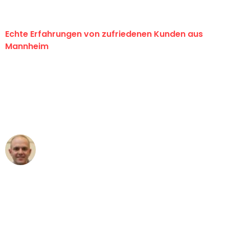
Echte Erfahrungen von zufriedenen Kunden aus
Mannheim
"Erste Klasse! Ein großes Dankeschön
an das gesamte Team von Heim
Umzugsservice für ihren
außergewöhnlichen Service!"
Frederik F.
Umzug in Mannheim
"Besser hätte ich mir den Umzug von
Mannheim nach Wien nicht vorstellen
können - DANKE!"