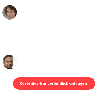
Maria W
Umzug von Mannheim nach Wien
"Mein Klavier kam in unter 24 Stunden
ohne einen Kratzer an - ein
erstklassiger Service!"
Ümit Y.
Klaviertransport in Mannheim
Kostenlos & unverbindlich anfragen!
Jetzt anfragen und der nächste glückliche Kunde werden. Alle
Umzugsanfragen sind zu
100% kostenlos & unverbindlich!