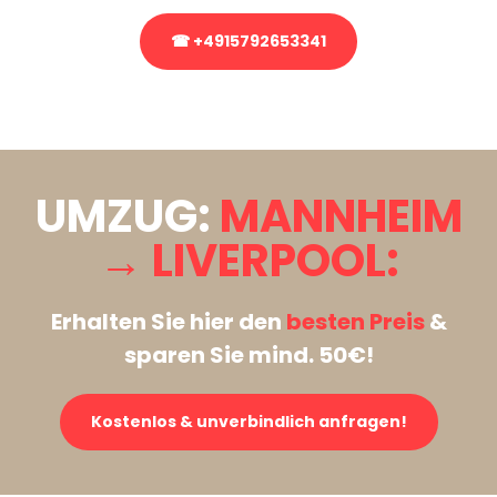
☎ +4915792653341
Stattdessen eine unverbindliche Anfrage senden
UMZUG:
MANNHEIM
→ LIVERPOOL:
Erhalten Sie hier den
besten Preis
&
sparen Sie mind. 50€!
Kostenlos & unverbindlich anfragen!