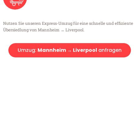
Nutzen Sie unseren Express-Umzug für eine schnelle und effiziente
Übersiedlung von Mannheim → Liverpool.
Umzug:
Mannheim → Liverpool
anfragen
Kostenlose Beratung!
Sie haben Fragen?
Sie haben Fragen zu Ihrem Transport oder benötigen eine Beratung
bezüglich Ihres Umzug?
Rufen Sie uns gerne an, unser Team aus Experten freut sich, Ihnen
kostenlos weiterzuhelfen!