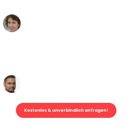
können - DANKE!"
Maria W
Umzug von Mannheim nach Wien
"Mein Klavier kam in unter 24 Stunden
ohne einen Kratzer an - ein
erstklassiger Service!"
Ümit Y.
Klaviertransport in Mannheim
Kostenlos & unverbindlich anfragen!
Jetzt anfragen und der nächste glückliche Kunde werden. Alle