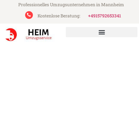
Professionelles Umzugsunternehmen in Mannheim
Kostenlose Beratung:
+4915792653341
Heim Umzugsservice aus Mannheim
Umzug Mannheim Brighton
and Hove
Günstiger Umzug Mannheim Brighton and
Hove (ab 199€)
Express-Abwicklung in unter 24 Stunden!
Über 15 Jahre Erfahrung mit Umzügen!