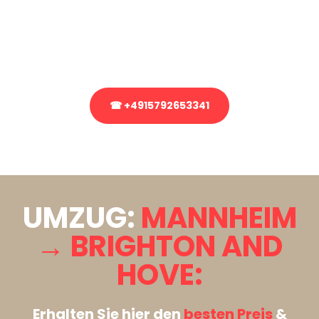
Sie haben Fragen zu Ihrem Transport oder benötigen eine Beratung
bezüglich Ihres Umzug?
Rufen Sie uns gerne an, unser Team aus Experten freut sich, Ihnen
kostenlos weiterzuhelfen!
☎ +4915792653341
Stattdessen eine unverbindliche Anfrage senden
UMZUG:
MANNHEIM
→ BRIGHTON AND
HOVE:
Erhalten Sie hier den
besten Preis
&