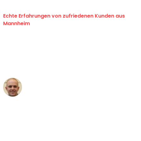
Echte Erfahrungen von zufriedenen Kunden aus
Mannheim
"Erste Klasse! Ein großes Dankeschön
an das gesamte Team von Heim
Umzugsservice für ihren
außergewöhnlichen Service!"
Frederik F.
Umzug in Mannheim
"Besser hätte ich mir den Umzug von
Mannheim nach Wien nicht vorstellen
können - DANKE!"