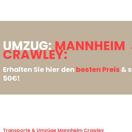
UMZUG:
MANNHEIM 
CRAWLEY:
Erhalten Sie hier den
besten Preis
& s
50€!
Transporte & Umzüge Mannheim Crawley