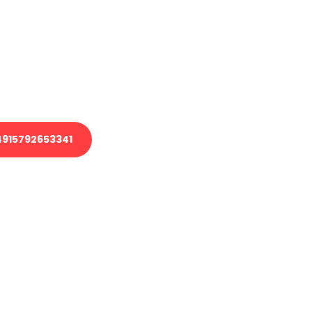
 Transport oder benötigen eine
 Umzug?
ser Team aus Experten freut sich,
elfen!
915792653341
nverbindliche Anfrage senden