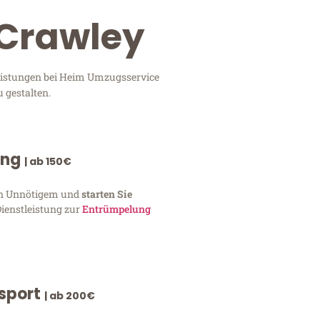
 Crawley
leistungen bei Heim Umzugsservice
 gestalten.
ung
| ab 150€
von Unnötigem und
starten Sie
Dienstleistung zur
Entrümpelung
nsport
| ab 200€