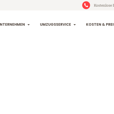
Kostenlose 
NTERNEHMEN
UMZUGSSERVICE
KOSTEN & PREI
eim Crawley
awley (ab 199€)