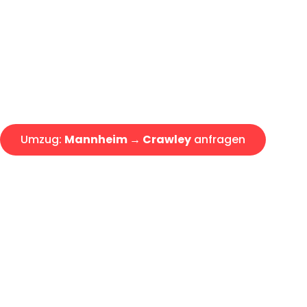
Express-Abwicklung in unter 2
Über 15 Jahre Erfahrung mit 
Angebot erhalten in unter 30 
Umzug:
Mannheim → Crawley
anfragen
Alle Umzugsanfragen sind zu 100% kostenlos & unverbind