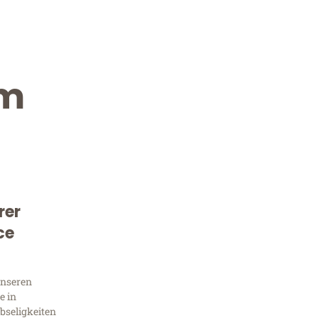
im
rer
Kostenlose Beratung!
ce
Sie 
unseren
Frag
e in
bseligkeiten