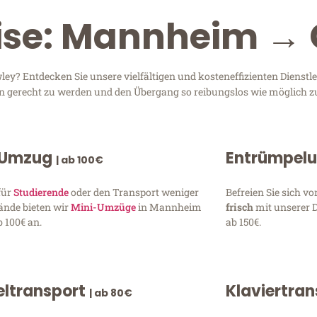
eise: Mannheim →
? Entdecken Sie unsere vielfältigen und kosteneffizienten Dienst
en gerecht zu werden und den Übergang so reibungslos wie möglich zu
 Umzug
Entrümpel
| ab 100€
für
Studierende
oder den Transport weniger
Befreien Sie sich 
ände bieten wir
Mini-Umzüge
in Mannheim
frisch
mit unserer 
 100€ an.
ab 150€.
ltransport
Klaviertra
| ab 80€