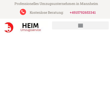
Professionelles Umzugsunternehmen in Mannheim
Kostenlose Beratung:
+4915792653341
Heim Umzugsservice aus Mannheim
Umzug Mannheim Dearne
Valley
Günstiger Umzug Mannheim Dearne Valley
(ab 199€)
Express-Abwicklung in unter 24 Stunden!
Über 15 Jahre Erfahrung mit Umzügen!