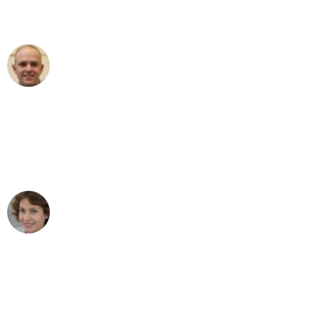
außergewöhnlichen Service!"
Frederik F.
Umzug in Mannheim
"Besser hätte ich mir den Umzug von
Mannheim nach Wien nicht vorstellen
können - DANKE!"
Maria W
Umzug von Mannheim nach Wien
"Mein Klavier kam in unter 24 Stunden
ohne einen Kratzer an - ein
erstklassiger Service!"