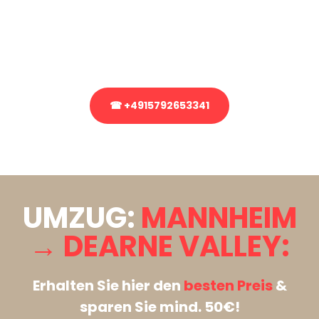
Sie haben Fragen zu Ihrem Transport oder benötigen eine Beratung
bezüglich Ihres Umzug?
Rufen Sie uns gerne an, unser Team aus Experten freut sich, Ihnen
kostenlos weiterzuhelfen!
☎ +4915792653341
Stattdessen eine unverbindliche Anfrage senden
UMZUG:
MANNHEIM
→ DEARNE VALLEY:
Erhalten Sie hier den
besten Preis
&
sparen Sie mind. 50€!