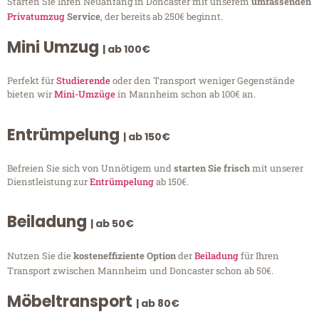
Starten Sie Ihren Neuanfang in Doncaster mit unserem
umfassenden
Privatumzug
Service
, der bereits ab 250€ beginnt.
Mini Umzug
| ab 100€
Perfekt für
Studierende
oder den Transport weniger Gegenstände
bieten wir
Mini-Umzüge
in Mannheim schon ab 100€ an.
Entrümpelung
| ab 150€
Befreien Sie sich von Unnötigem und
starten Sie frisch
mit unserer
Dienstleistung zur
Entrümpelung
ab 150€.
Beiladung
| ab 50€
Nutzen Sie die
kosteneffiziente Option
der
Beiladung
für Ihren
Transport zwischen Mannheim und Doncaster schon ab 50€.
Möbeltransport
| ab 80€