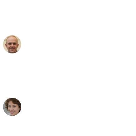
an das gesamte Team von Heim
Umzugsservice für ihren
außergewöhnlichen Service!"
Frederik F.
Umzug in Mannheim
"Besser hätte ich mir den Umzug von
Mannheim nach Wien nicht vorstellen
können - DANKE!"
Maria W
Umzug von Mannheim nach Wien
"Mein Klavier kam in unter 24 Stunden