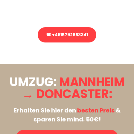
Rufen Sie uns gerne an, unser Team aus Experten freut sich, Ihnen
kostenlos weiterzuhelfen!
☎ +4915792653341
Stattdessen eine unverbindliche Anfrage senden
UMZUG:
MANNHEIM
→ DONCASTER:
Erhalten Sie hier den
besten Preis
&
sparen Sie mind. 50€!