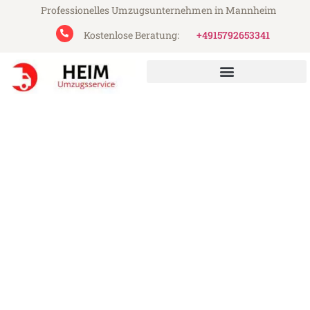
Professionelles Umzugsunternehmen in Mannheim
Kostenlose Beratung:
+4915792653341
Heim Umzugsservice aus Mannheim
Umzug Mannheim
Doncaster
Günstiger Umzug Mannheim Doncaster
(ab 199€)
Express-Abwicklung in unter 24 Stunden!
Über 15 Jahre Erfahrung mit Umzügen!