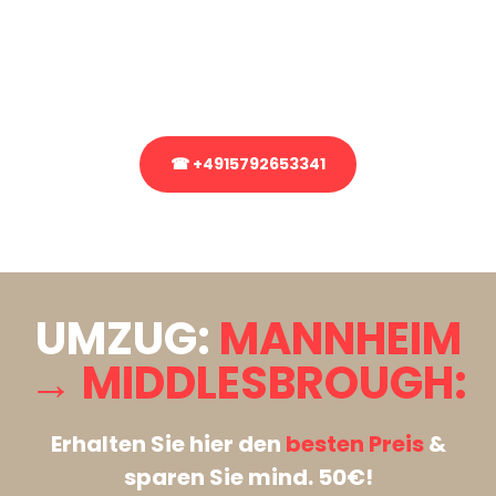
Sie haben Fragen zu Ihrem Transport oder benötigen eine Beratung
bezüglich Ihres Umzug?
Rufen Sie uns gerne an, unser Team aus Experten freut sich, Ihnen
kostenlos weiterzuhelfen!
☎ +4915792653341
Stattdessen eine unverbindliche Anfrage senden
UMZUG:
MANNHEIM
→ MIDDLESBROUGH:
Erhalten Sie hier den
besten Preis
&
sparen Sie mind. 50€!