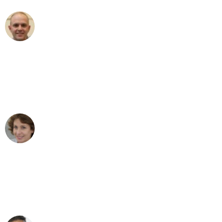
Frederik F.
Umzug in Mannheim
"Besser hätte ich mir den Umzug von
Mannheim nach Wien nicht vorstellen
können - DANKE!"
Maria W
Umzug von Mannheim nach Wien
"Mein Klavier kam in unter 24 Stunden
ohne einen Kratzer an - ein
erstklassiger Service!"