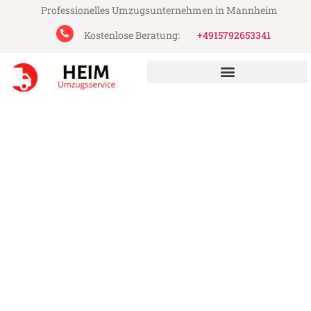
Professionelles Umzugsunternehmen in Mannheim
Kostenlose Beratung:
+4915792653341
Heim Umzugsservice aus Mannheim
Umzug Mannheim
Middlesbrough
Günstiger Umzug Mannheim
Middlesbrough (ab 199€)
Express-Abwicklung in unter 24 Stunden!
Über 15 Jahre Erfahrung mit Umzügen!