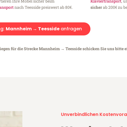
tieren Ihre Möbel sicher beim
Klaviertransport
, 
ansport
nach Teesside preiswert ab 80€.
sicher
ab 200€ zu be
g:
Mannheim → Teesside
anfragen
liegen für die Strecke Mannheim → Teesside schicken Sie uns bitte 
Unverbindlichen Kostenvora