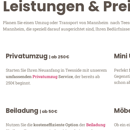
Leistungen & Pr
Planen Sie einen Umzug oder Transport von Mannheim nach Teessid
Mannheim, die speziell darauf ausgerichtet sind, Ihren Bedürfniss
Privatumzug
Mini
| ab 250€
Starten Sie Ihren Neuanfang in Teesside mit unserem
Perfekt 
Gegenst
umfassenden
Privatumzug
Service
, der bereits ab
schon ab
250€ beginnt.
Beiladung
Möbe
| ab 50€
Nutzen Sie die
kosteneffiziente Option
der
Beiladung
Ob ein e