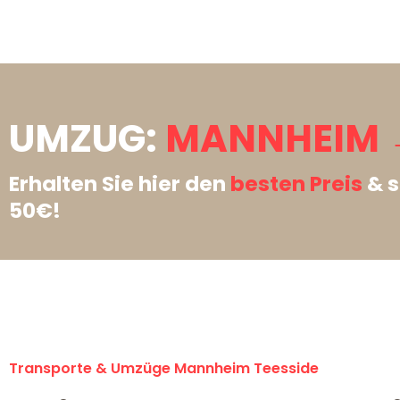
UMZUG:
MANNHEIM →
Erhalten Sie hier den
besten Preis
& s
50€!
Transporte & Umzüge Mannheim Teesside