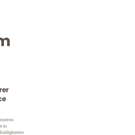
im
rer
Kostenlose Beratung!
ce
Sie 
unseren
Frag
e in
bseligkeiten