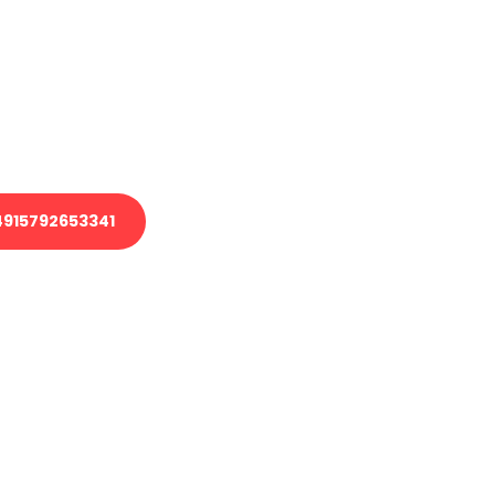
 Transport oder benötigen eine
 Umzug?
ser Team aus Experten freut sich,
elfen!
915792653341
nverbindliche Anfrage senden