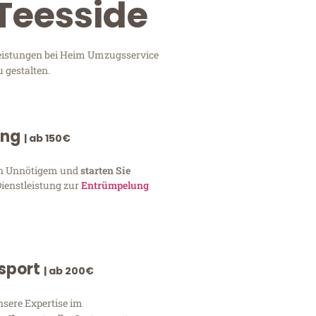
Teesside
leistungen bei Heim Umzugsservice
 gestalten.
ung
| ab 150€
von Unnötigem und
starten Sie
Dienstleistung zur
Entrümpelung
nsport
| ab 200€
nsere Expertise im