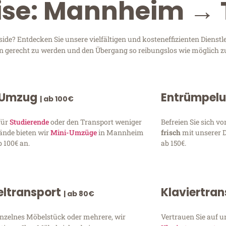
eise: Mannheim → 
e? Entdecken Sie unsere vielfältigen und kosteneffizienten Dienst
en gerecht zu werden und den Übergang so reibungslos wie möglich zu
 Umzug
Entrümpel
| ab 100€
für
Studierende
oder den Transport weniger
Befreien Sie sich 
ände bieten wir
Mini-Umzüge
in Mannheim
frisch
mit unserer 
 100€ an.
ab 150€.
ltransport
Klaviertra
| ab 80€
inzelnes Möbelstück oder mehrere, wir
Vertrauen Sie auf u