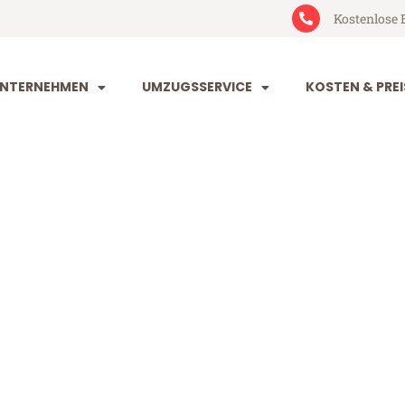
Kostenlose 
NTERNEHMEN
UMZUGSSERVICE
KOSTEN & PREI
im Teesside
esside (ab 199€)