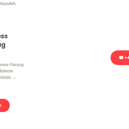
ehandelt.
Sie haben Fragen zu Ihrem
Beratung bezüglich Ihres
Rufen Sie uns gerne an, un
ess
Ihnen kostenlos weiterzuh
ug
☎ +4
xpress-Umzug
fiziente
Stattdessen eine u
nnheim →
n