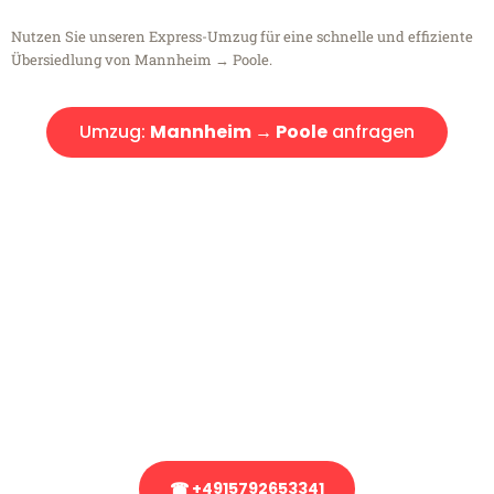
Nutzen Sie unseren Express-Umzug für eine schnelle und effiziente
Übersiedlung von Mannheim → Poole.
Umzug:
Mannheim → Poole
anfragen
Kostenlose Beratung!
Sie haben Fragen?
Sie haben Fragen zu Ihrem Transport oder benötigen eine Beratung
bezüglich Ihres Umzug?
Rufen Sie uns gerne an, unser Team aus Experten freut sich, Ihnen
kostenlos weiterzuhelfen!
☎ +4915792653341