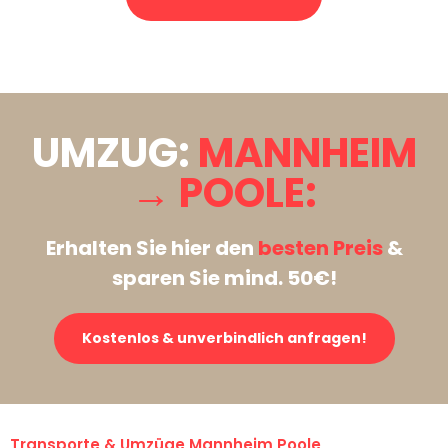
Stattdessen eine unverbindliche Anfrage senden
UMZUG:
MANNHEIM
→ POOLE:
Erhalten Sie hier den
besten Preis
&
sparen Sie mind. 50€!
Kostenlos & unverbindlich anfragen!
Transporte & Umzüge Mannheim Poole