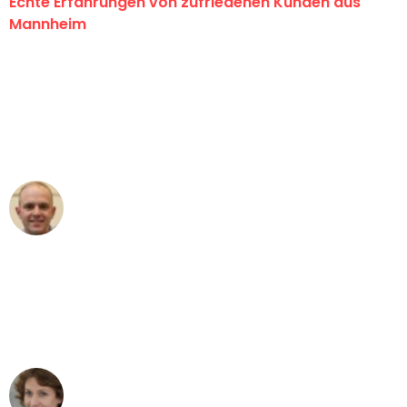
Echte Erfahrungen von zufriedenen Kunden aus
Mannheim
"Erste Klasse! Ein großes Dankeschön
an das gesamte Team von Heim
Umzugsservice für ihren
außergewöhnlichen Service!"
Frederik F.
Umzug in Mannheim
"Besser hätte ich mir den Umzug von
Mannheim nach Wien nicht vorstellen
können - DANKE!"
Maria W
Umzug von Mannheim nach Wien