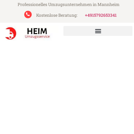
Professionelles Umzugsunternehmen in Mannheim
Kostenlose Beratung:
+4915792653341
Heim Umzugsservice aus Mannheim
Umzug Mannheim Poole
Günstiger Umzug Mannheim Poole (ab
199€)
Express-Abwicklung in unter 24 Stunden!
Über 15 Jahre Erfahrung mit Umzügen!
Angebot erhalten in unter 30 Minuten!